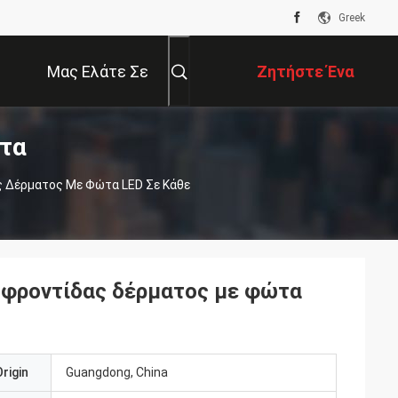
Greek
Μας Ελάτε Σε
Ζητήστε Ένα
ντα
Επαφή Με
Απόσπασμα
 Δέρματος Με Φώτα LED Σε Κάθε
 φροντίδας δέρματος με φώτα
rigin
Guangdong, China