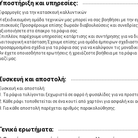
Υποστήριξη και υπηρεσίες:
Εφαρμογές για την κατασκευή καλλυντικών
Η εξειδικευμένη ομάδα τεχνικών μας μπορεί να σας βοηθήσει με την
επισκευές.Προσφέρουμε επίσης δωρεάν διαβουλεύσεις και συνεδρίες 
αξιοποιήσετε στο έπακρο τα ράφια σας.
Επιπλέον, παρέχουμε υπηρεσίες κατάρτισης και συντήρησης για να δι
λειτουργική κατάσταση.Έχουμε επίσης μια ομάδα έμπειρων σχεδιαστ
προσαρμοσμένα σχέδια για τα ράφια σας για να καλύψουν τις μοναδικ
Αν έχετε οποιεσδήποτε ερωτήσεις ή χρειάζεστε βοήθεια με τα ράφια
μαζί μας.
Συσκευή και αποστολή:
Συσκευή και αποστολή:
Τα ράφια τυλίγονται ξεχωριστά σε αφρό ή φυσαλίδες για να προστ
Κάθε ράφι τοποθετείται σε ένα κουτί από χαρτόνι για ασφαλή και
Για κάθε αποστολή παρέχεται αριθμός παρακολούθησης.
Γενικά ερωτήματα: