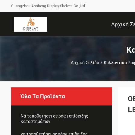
Guangzhou Ansheng Display Shelves Co.,Ltd
Αρχική Σ
Κα
Αρχική Σελίδα
/
Καλλυντικά Ράφ
Όλα Τα Προϊόντα
O
L
Να τοποθετήσει σε ράφι επίδειξης
καταστημάτων
να τοποθετήσει σε ράφι επίδειξης