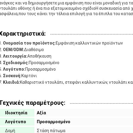
ανάγκες και να δημιουργήσετε μια εμφάνιση που είναι μοναδική για τ
ντουλάπι οθόνης ή ένα πιο εξατομικευμένο σχέδιοΗ συσκευασία από 
ασφάλεια,που τους κάνει την τέλεια επιλογή για τα έπιπλα του κατα
Χαρακτηριστικά:
Ονομασία του προϊόντος:
Εμφάνιση καλλυντικών προϊόντων
OEM/ODM:
Διαθέσιμο
Λειτουργία:
Αποθήκευση
Σχεδιασμός:
Προσαρμοσμένο
Λογότυπο:
Προσαρμοσμένο
Συσκευή:
Καρτόνι
Κλειδιά:
Καθαριστικό ντουλάπι, στεφάνι καλλυντικών, ντουλάπι κ
Τεχνικές παραμέτρους:
Ιδιοκτησία
Αξία
Λογότυπο
Προσαρμοσμένο
Δομή
Στάση πάτωμα