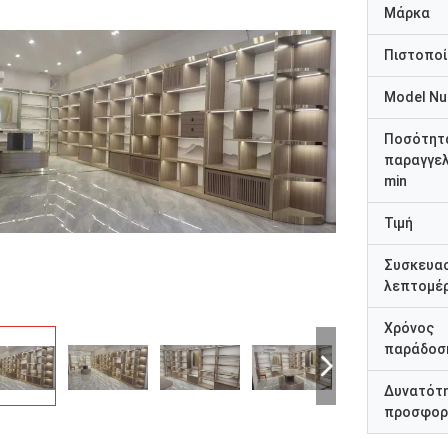
Μάρκα
Πιστοποί
Model N
Ποσότητ
παραγγελ
min
Τιμή
Συσκευα
λεπτομέρ
Χρόνος
παράδοσ
Δυνατότ
προσφορ