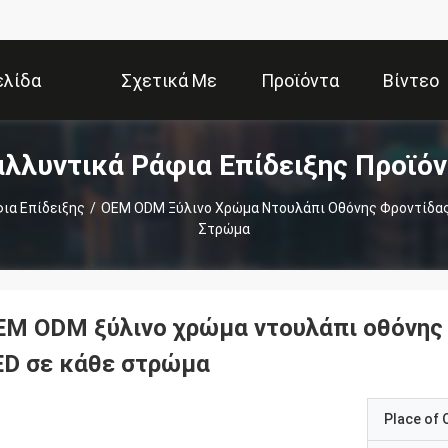
ελίδα
Σχετικά Με
Προϊόντα
Βίντεο
λλυντικά Ράφια Επίδειξης Προϊό
Εμάς
ια Επίδειξης
/
OEM ODM Ξύλινο Χρώμα Ντουλάπι Οθόνης Φροντίδας
Στρώμα
EM ODM ξύλινο χρώμα ντουλάπι οθόνης
ED σε κάθε στρώμα
Place of O