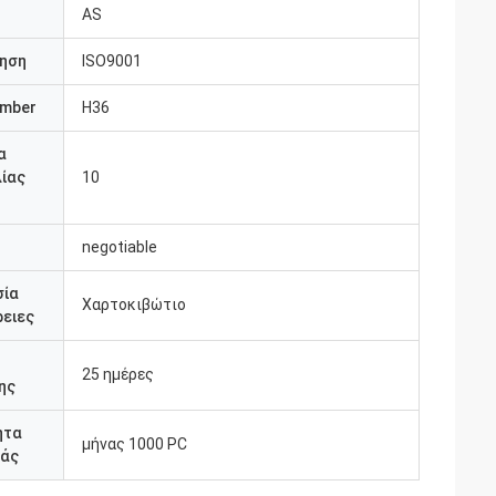
AS
ηση
ISO9001
umber
H36
α
ίας
10
negotiable
σία
Χαρτοκιβώτιο
ειες
25 ημέρες
ης
ητα
μήνας 1000 PC
άς