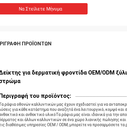
Να Στείλετε Μήνυμα
ΡΙΓΡΑΦΉ ΠΡΟΪΌΝΤΩΝ
Δείκτης για δερματική φροντίδα OEM/ODM ξύλ
στρώμα
Περιγραφή του προϊόντος:
Τα ράφια οθονών καλλυντικών μας έχουν σχεδιαστεί για να ανταποκρί
λύσεις για κάθε κατάστημα που αναζητά ένα λειτουργικό, κομψό και
ανθεκτικό και ανθεκτικό υλικόΤα ράφια μας είναι ιδανικά για την α
δέρματος και άλλων καλλυντικών σε ένα χώρο λιανικής πώλησης.κα
τις διαθέσιμες υπηρεσίες OEM / ODM, μπορείτε να προσαρμόσετε τα ρ