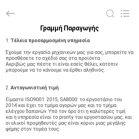
2026
Guangzhou
Ansheng
Display
Shelves
Co.,Ltd.
Γραμμή Παραγωγής
All
ΣΠΊΤΙ
Rights
Reserved.
1.
Τέλεια προσαρμοσμένη υπηρεσία
ΠΡΟΪΌΝΤΑ
Έχουμε την εργασία μηχανικών μας για σας
,
μπορείτε να
προσθέσετε το σχέδιό σας στα προϊόντα.
Ακριβώς μας πέστε τι είναι εσείς θέλει
,
κατόπιν
μπορούμε να το κάνουμε να έρθει αληθινός.
ΒΊΝΤΕΟ
2.
Ανταγωνιστική τιμή
ΠΕΡΊΠΟΥ
Είμαστε ISO9001: 2015
,
SA8000: το εργοστάσιο του
ΕΜΕΊΣ
2014 και έχει το τμήμα αγορών μας και το τμήμα
ελέγχου δαπανών. Υπό τον όρο ότι η καλύτερες τιμή
και η υπηρεσία είναι το prority του εργοστασίου μας
,
και
ΓΎΡΟΣ
οι υλικοί προμηθευτές μας είναι κύριοι μιας μεγάλης
φήμης στον τομέα τους.
ΕΡΓΟΣΤΑΣΊΩΝ