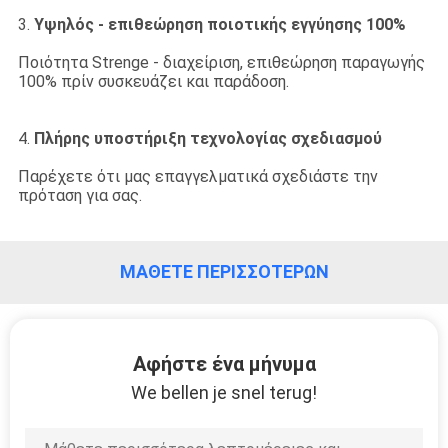
3.
Υψηλός - επιθεώρηση ποιοτικής εγγύησης 100%
ΠΟΙΟΤΙΚΌΣ
Ποιότητα Strenge - διαχείριση
,
επιθεώρηση παραγωγής
ΈΛΕΓΧΟΣ
100% πρίν συσκευάζει και παράδοση.
ΜΑΣ
4.
Πλήρης υποστήριξη τεχνολογίας σχεδιασμού
ΕΛΆΤΕ
Παρέχετε ότι μας επαγγελματικά σχεδιάστε την
πρόταση για σας.
ΣΕ
ΕΠΑΦΉ
ΜΆΘΕΤΕ ΠΕΡΙΣΣΌΤΕΡΩΝ
ΜΕ
ΖΗΤΉΣΤΕ
Αφήστε ένα μήνυμα
ΈΝΑ
We bellen je snel terug!
ΑΠΌΣΠΑΣΜΑ