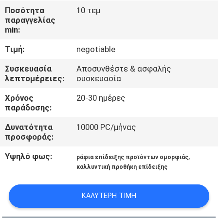
Ποσότητα
10 τεμ
ΠΟΙΟΤΙΚΌΣ
παραγγελίας
min:
ΈΛΕΓΧΟΣ
Τιμή:
negotiable
ΜΑΣ
Συσκευασία
Αποσυνθέστε & ασφαλής
λεπτομέρειες:
συσκευασία
ΕΛΆΤΕ
Χρόνος
20-30 ημέρες
ΣΕ
παράδοσης:
ΕΠΑΦΉ
Δυνατότητα
10000 PC/μήνας
ΜΕ
προσφοράς:
Υψηλό φως:
,
ράφια επίδειξης προϊόντων ομορφιάς
ΖΗΤΉΣΤΕ
καλλυντική προθήκη επίδειξης
ΈΝΑ
ΚΑΛΎΤΕΡΗ ΤΙΜΉ
ΑΠΌΣΠΑΣΜΑ