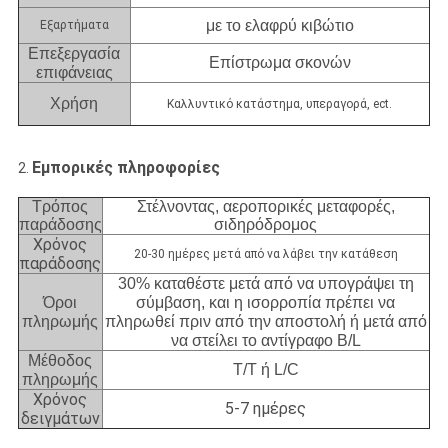
με το ελαφρύ κιβώτιο
Εξαρτήματα
Επεξεργασία
Επίστρωμα σκονών
επιφάνειας
Χρήση
Καλλυντικό κατάστημα, υπεραγορά, ect.
Εμπορικές πληροφορίες
2.
Τρόπος
Στέλνοντας, αεροπορικές μεταφορές,
παράδοσης
σιδηρόδρομος
Χρόνος
20-30 ημέρες μετά από να λάβει την κατάθεση
παράδοσης
30% καταθέστε μετά από να υπογράψει τη
Όροι
σύμβαση, και η ισορροπία πρέπει να
πληρωμής
πληρωθεί πριν από την αποστολή ή μετά από
να στείλει το αντίγραφο B/L
Μέθοδος
T/T ή L/C
πληρωμής
Χρόνος
5-7 ημέρες
δειγμάτων