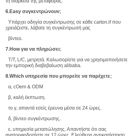
τη διάρκεια της μεταφοράς.
6.Easy συγκεντρώνουν;
Υπάρχει οδηγία συγκέντρωσης σε κάθε carton.if που
χρειάζεστε, λάβατε τη συγκέντρωσή μας
βίντεο.
7.How για να πληρώσει;
T/T, L/C, μετρητά. Καλωσορίστε για να χρησιμοποιήσετε
την εμπορική διαβεβαίωση alibaba.
8.Which υπηρεσία που μπορείτε να παρέχετε;
α, cOem & ODM
β, καλή έκπτωση.
το γ, απαντά εσείς έρευνα μέσα σε 24 ώρες.
δ, βίντεο συγκέντρωσης.
ε, υπηρεσία μεταπώλησης. Απαντήστε ότι σας
ανατροφοδοτήστε σε 12 ώρες. Ελεύθερη αντικατάσταση