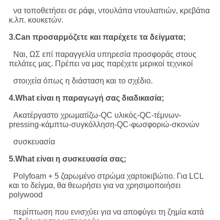
να τοποθετήσει σε ράφι, ντουλάπα ντουλαπιών, κρεβάτια
κ.λπ. κουκετών.
3.Can προσαρμόζετε και παρέχετε τα δείγματα;
Ναι, ΩΣ επί παραγγελία υπηρεσία προσφοράς στους
πελάτες μας. Πρέπει να μας παρέχετε μερικοί τεχνικοί
στοιχεία όπως η διάσταση και το σχέδιο.
4.What είναι η παραγωγή σας διαδικασία;
Ακατέργαστο χρωματίζω-QC υλικός-QC-τέμνων-
pressing-κάμπτω-συγκόλληση-QC-φωσφοριώ-σκονών
συσκευασία
5.What είναι η συσκευασία σας;
Polyfoam + 5 ζαρωμένο στρώμα χαρτοκιβώτιο. Για LCL
και το δείγμα, θα θεωρήσει για να χρησιμοποιήσει
polywood
περίπτωση που ενισχύει για να αποφύγει τη ζημία κατά