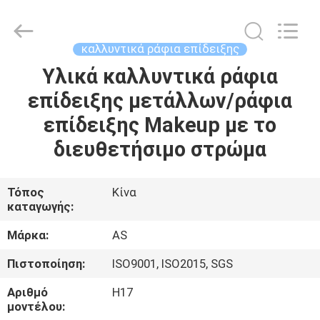
2026
Guangzhou
Ansheng
Display
Shelves
καλλυντικά ράφια επίδειξης
Co.,Ltd.
All
Υλικά καλλυντικά ράφια
ΣΠΊΤΙ
Rights
Reserved.
επίδειξης μετάλλων/ράφια
ΠΡΟΪΌΝΤΑ
επίδειξης Makeup με το
διευθετήσιμο στρώμα
ΒΊΝΤΕΟ
Τόπος
Κίνα
καταγωγής:
ΠΕΡΊΠΟΥ
ΕΜΕΊΣ
Μάρκα:
AS
Πιστοποίηση:
ISO9001, ISO2015, SGS
ΓΎΡΟΣ
Αριθμό
H17
ΕΡΓΟΣΤΑΣΊΩΝ
μοντέλου: