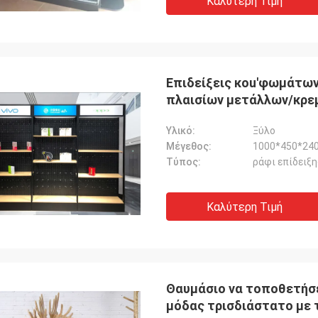
Καλύτερη Τιμή
Επιδείξεις κοu'φωμάτω
πλαισίων μετάλλων/κρε
κυττάρων
Υλικό:
Ξύλο
Μέγεθος:
1000*450*24
Τύπος:
ράφι επίδειξ
Καλύτερη Τιμή
Θαυμάσιο να τοποθετήσε
μόδας τρισδιάστατο με 