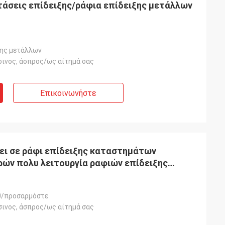
στάσεις επίδειξης/ράφια επίδειξης μετάλλων
ξης μετάλλων
σινος, άσπρος/ως αίτημά σας
Επικοινωνήστε
Habeeb Rahman
οφοίνικες ευχαριστιών. Πολλοί
άτες εγκωμιάζουν το κατάστημα
ει σε ράφι επίδειξης καταστημάτων
υμάτων μου. Είναι ελκυστικό και πολύ
ών πολυ λειτουργία ραφιών επίδειξης
λό - ποιότητα για την επεξεργασία
φάνειας. Αισθάνομαι ικανοποιημένος
0/προσαρμόστε
σινος, άσπρος/ως αίτημά σας