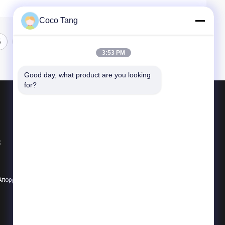
Coco Tang
5
3:53 PM
Good day, what product are you looking 
for?
Προϊόντα
Να τοποθετήσει σε ράφι επίδειξης καταστημάτων
ς
να τοποθετήσει σε ράφι επίδειξης υπεραγορών
Ράφια αποθήκευσης αποθηκών εμπορευμάτων
 Απορρήτου
Όλες οι κατηγορίες