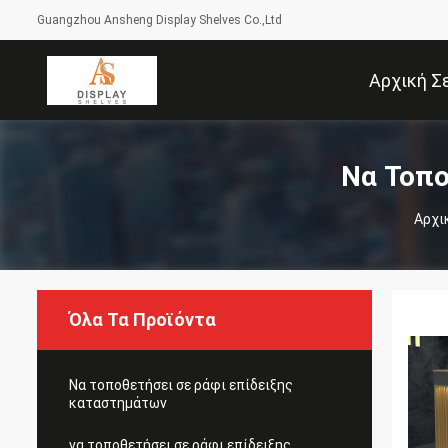
Guangzhou Ansheng Display Shelves Co.,Ltd
Αρχική Σ
Να Τοπο
Αρχι
Όλα Τα Προϊόντα
Να τοποθετήσει σε ράφι επίδειξης
καταστημάτων
να τοποθετήσει σε ράφι επίδειξης