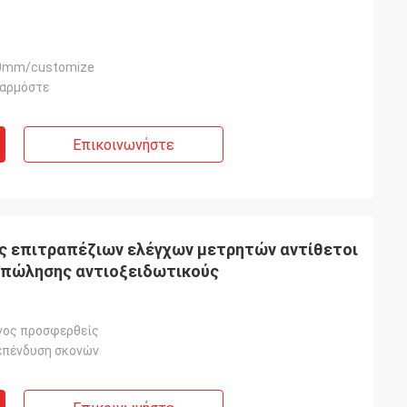
0mm/customize
σαρμόστε
Επικοινωνήστε
τές επιτραπέζιων ελέγχων μετρητών αντίθετοι
ς πώλησης αντιοξειδωτικούς
νος προσφερθείς
επένδυση σκονών