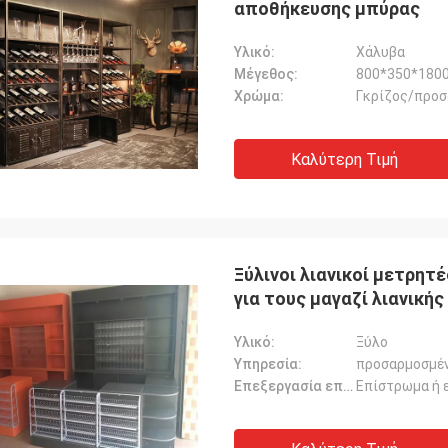
αποθήκευσης μπύρας
Υλικό:
Χάλυβα
Μέγεθος:
800*350*180
Χρώμα:
Γκρίζος/προ
Καλύτερη Τιμή
Ξύλινοι λιανικοί μετρη
για τους μαγαζί λιανική
Υλικό:
Ξύλο
Υπηρεσία:
προσαρμοσμέ
Επεξεργασία επιφάνειας:
Επίστρωμα ή 