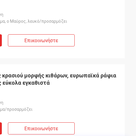
νη
ώμα, ο Μαύρος, λευκό/προσαρμόζει
Επικοινωνήστε
 κρασιού μορφής κιθάρων, ευρωπαϊκά ράφια
ς εύκολα εγκαθιστά
νη
ώμα/προσαρμόζει
Επικοινωνήστε