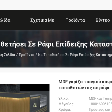
ελίδα
Σχετικά Με
Προϊόντα
Βίντεο
Εμάς
θετήσει Σε Ράφι Επίδειξης Κατα
κή Σελίδα
/
Προϊόντα
/
Να Τοποθετήσει Σε Ράφι Επίδειξης Καταστη
MDF γκρίζο τσαγιού καφ
τοποθετώντας σε ράφι
Υλικό:
MDF και Temp
Μέγεθος:
1800*600*10
Χρώμα:
Πράσινος και