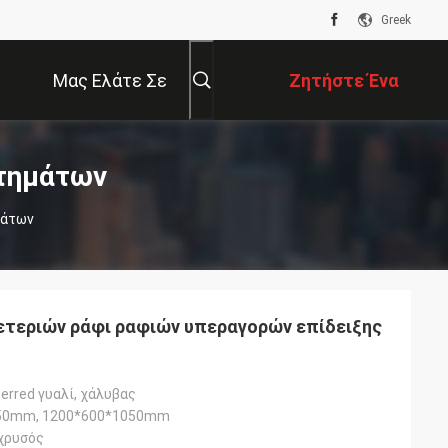
Greek
Μας Ελάτε Σε
Ζητήστε Ένα
Επαφή Με
Απόσπασμα
στημάτων
μάτων
ετεριών ράφι ραφιών υπεραγορών επίδειξης
erred γυαλί, χάλυβας
50mm, 1200*600*1050mm
 χρυσός