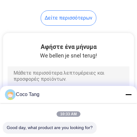
14
Δείτε περισσότερων
παπούτσι εμφάνιση
ράφια
Αφήστε ένα μήνυμα
We bellen je snel terug!
17
Να τοποθετήσει σε
Coco Tang
ράφι
καταστημάτων
10:33 AM
τροφίμων
Good day, what product are you looking for?