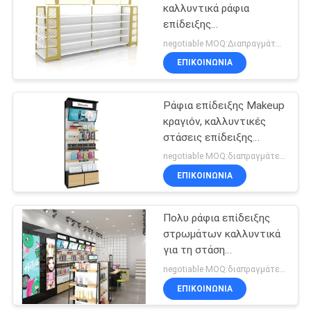
καλλυντικά ράφια
επίδειξης
14
καταστημάτων με τα
negotiable MOQ:Διαπραγμάτευση
ελκυστικά φωτεινά
Ράφια επίδειξης
ΕΠΙΚΟΙΝΩΝΙΑ
φω'τα
φαρμακείων
Ράφια επίδειξης Makeup
κραγιόν, καλλυντικές
στάσεις επίδειξης
προϊόντων σαλονιών
negotiable MOQ:διαπραγμάτευση
ομορφιάς
ΕΠΙΚΟΙΝΩΝΙΑ
39
καλλυντικά ράφια
Πολυ ράφια επίδειξης
στρωμάτων καλλυντικά
επίδειξης
για τη στάση
πατωμάτων
negotiable MOQ:διαπραγμάτευση
καταστημάτων ομορφιάς
ΕΠΙΚΟΙΝΩΝΙΑ