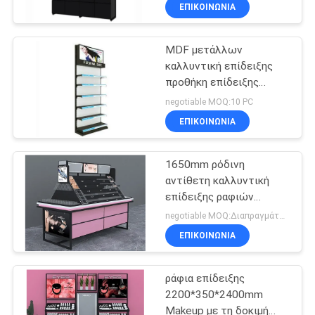
ΕΠΙΚΟΙΝΩΝΙΑ
ΠΟΙΟΤΙΚΌΣ
MDF μετάλλων
ΈΛΕΓΧΟΣ
32
καλλυντική επίδειξης
προθήκη επίδειξης
Ράφια
ΜΑΣ
ραφιών τοποθετημένη
negotiable MOQ:10 PC
αποθήκευσης
τοίχος καλλυντική
ΕΛΆΤΕ
ΕΠΙΚΟΙΝΩΝΙΑ
αποθηκών
ΣΕ
1650mm ρόδινη
ΕΠΑΦΉ
εμπορευμάτων
αντίθετη καλλυντική
ΜΕ
επίδειξης ραφιών
51
προθήκη νησιών
negotiable MOQ:Διαπραγμάτευση
καθρεφτών μέση
Προθήκες
ΖΗΤΉΣΤΕ
ΕΠΙΚΟΙΝΩΝΙΑ
ΈΝΑ
καταστημάτων
ράφια επίδειξης
ΑΠΌΣΠΑΣΜΑ
κοσμήματος
2200*350*2400mm
Makeup με τη δοκιμή