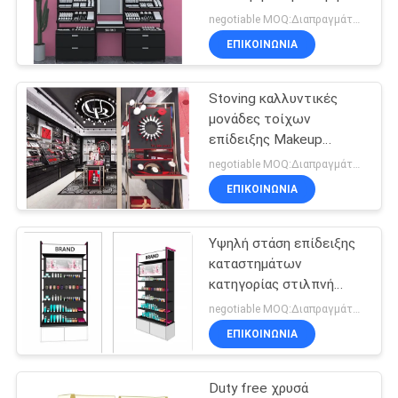
επάνω στον
SITEMAP
negotiable MOQ:Διαπραγμάτευση
επιτραπέζιο φωτεινό
ΕΠΙΚΟΙΝΩΝΙΑ
καθρέφτη
10
PRIVACY
Ράφι αθλητικής
Stoving καλλυντικές
POLICY
μονάδες τοίχων
επίδειξης
επίδειξης Makeup
ραφιών επίδειξης
negotiable MOQ:Διαπραγμάτευση
βερνικιών
ΕΠΙΚΟΙΝΩΝΙΑ
Υψηλή στάση επίδειξης
22
καταστημάτων
Ράφια επίδειξης
κατηγορίας στιλπνή
μαύρη καλλυντική με το
negotiable MOQ:Διαπραγμάτευση
ιματισμού
ράφι συρταριών
ΕΠΙΚΟΙΝΩΝΙΑ
Duty free χρυσά