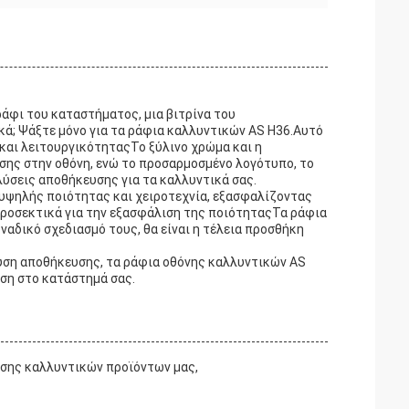
ράφι του καταστήματος, μια βιτρίνα του
ικά; Ψάξτε μόνο για τα ράφια καλλυντικών AS H36.Αυτό
και λειτουργικότηταςΤο ξύλινο χρώμα και η
σης στην οθόνη, ενώ το προσαρμοσμένο λογότυπο, το
 λύσεις αποθήκευσης για τα καλλυντικά σας.
υψηλής ποιότητας και χειροτεχνία, εξασφαλίζοντας
προσεκτικά για την εξασφάλιση της ποιότηταςΤα ράφια
ναδικό σχεδιασμό τους, θα είναι η τέλεια προσθήκη
 λύση αποθήκευσης, τα ράφια οθόνης καλλυντικών AS
ωση στο κατάστημά σας.
ισης καλλυντικών προϊόντων μας,