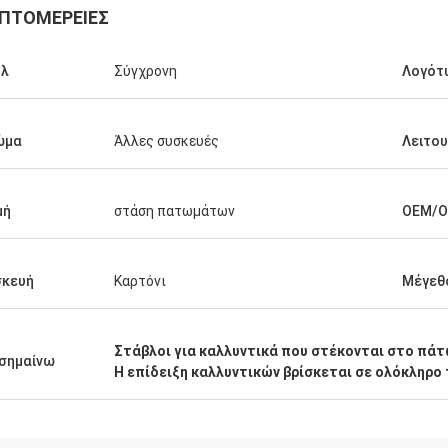
ΠΤΟΜΈΡΕΙΕΣ
υλ
Σύγχρονη
Λογότ
ώμα
Άλλες συσκευές
Λειτου
μή
στάση πατωμάτων
OEM/
Fernando
Habeeb Ra
στίες για το ράφι σας. Η αποθήκη
Κοκοφοίνικες ευχαριστι
σκευή
Καρτόνι
Μέγεθ
ευμάτων αθλητικού εξοπλισμού
πελάτες εγκωμιάζουν τ
ίνεται τακτική τώρα. Και πλανίζω
ενδυμάτων μου. Είναι ε
 κάνω μια αίθουσα εκθέσεως για τα
υψηλό - ποιότητα για τ
Στάβλοι για καλλυντικά που στέκονται στο πά
κά αγαθά. Με βοηθήστε για να το
επιφάνειας. Αισθάνομαι
σημαίνω
Η επίδειξη καλλυντικών βρίσκεται σε ολόκληρο
σετε αργότερα.