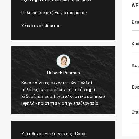
ΛΕ
Πολυ ράφι κουζινών στρώματος
Στ
Υλικό ανοξείδωτου
Χρ
Δο
Galletti του Marco
Εσείς που γίνεστε πάντα μια καλή
Ευχαρι
Συ
εργασία για με! Τα ράφια επίδειξης
εμπορ
ύ
προθηκών Χριστουγέννων έχουν φθάσει.
μου φα
Μετά από να εγκαταστήσουμε, θα σας
για να
στείλουμε τις εικόνες. Πολλές
αθλητι
Επι
ευχαριστίες.
σχεδιά
Υπεύθυνος Επικοινωνίας :
Coco