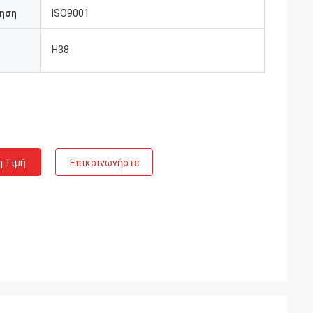
ηση
ISO9001
H38
υ
η Τιμή
Επικοινωνήστε