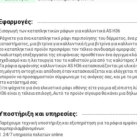
Εφαρμογές:
Εισαγωγή των καταπληκτικών ράφων για καλλυντικά AS H36
Ψάχνετε για ένα καταπληκτικό ράφι περιποίησης του δέρματος, ένα 
καταστήματος, μια βιτρίνα για καλλυντικά ή μια βιτρίνα για καλλυντ
το καταπληκτικό προϊόν προσφέρει τον τέλειο συνδυασμό ομορφιάς 
γυαλιστερή επεξεργασία της επιφάνειας προσθέτουν ένα άγγιγμα κλά
σχεδιασμό και η λειτουργία του το καθιστούν μία από τις καλύτερες
Τα ράφια εμφάνισης καλλυντικών AS H36 κατασκευάζονται με υλικά 
τη μέγιστη αντοχή και απόδοση.όταν κατασκευάζεται και ελέγχεται 
μπορούν να προσαρμοστούν σύμφωνα με τις ανάγκες σας, και με το μο
στο κατάστημά σας.
Είτε ψάχνετε για ένα ελκυστικό ράφι οθόνης είτε για μια αξιόπιστη
H36 είναι η τέλεια επιλογή.,Αυτό το προϊόν σίγουρα θα κάνει μια δήλ
Υποστήριξη και υπηρεσίες:
Παρέχουμε τεχνική υποστήριξη και εξυπηρέτηση για τα ράφια εμφάν
συμπεριλαμβανομένων:
24/7 υπηρεσία πελατών online