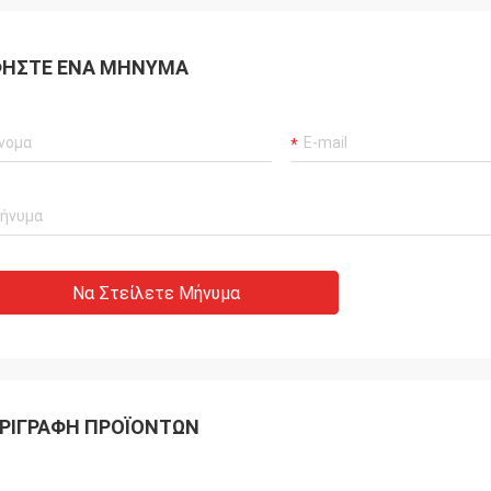
ΉΣΤΕ ΈΝΑ ΜΉΝΥΜΑ
Να Στείλετε Μήνυμα
ΡΙΓΡΑΦΉ ΠΡΟΪΌΝΤΩΝ