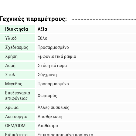
Τεχνικές παραμέτρους:
Ιδιοκτησία
Αξία
Υλικό
Ξύλο
Σχεδιασμός
Προσαρμοσμένο
Χρήση
Εμφανιστικά ράφια
Δομή
Στάση πάτωμα
Στυλ
Σύγχρονη
Μέγεθος
Προσαρμοσμένο
Επεξεργασία
Χωρισμός
επιφάνειας
Χρώμα
Άλλες συσκευές
Λειτουργία
Αποθήκευση
OEM/ODM
Διαθέσιμο
Ειδικότητα
Επικαιροποιημένα προϊόντα