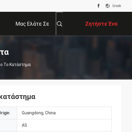
Greek
Μας Ελάτε Σε
Ζητήστε Ένα
Επαφή Με
Απόσπασμα
ντα
ρο Το Κατάστημα
 κατάστημα
rigin
Guangdong, China
AS