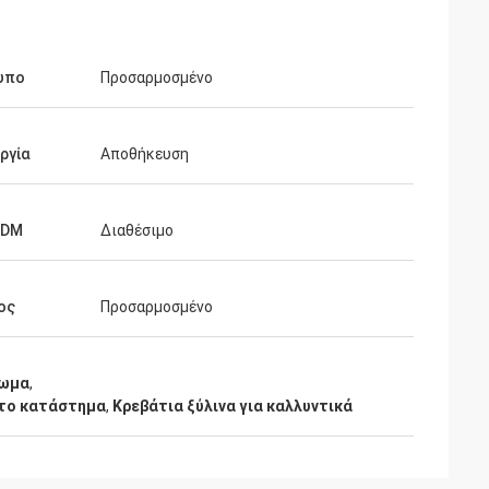
υπο
Προσαρμοσμένο
ργία
Αποθήκευση
ODM
Διαθέσιμο
hman
ών. Πολλοί
ος
Προσαρμοσμένο
ο κατάστημα
λκυστικό και πολύ
ην επεξεργασία
τωμα
,
 ικανοποιημένος
 το κατάστημα
,
Κρεβάτια ξύλινα για καλλυντικά