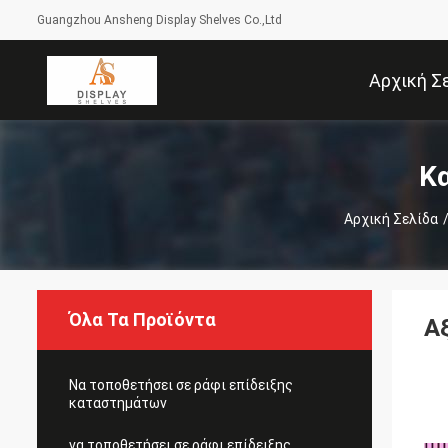
Guangzhou Ansheng Display Shelves Co.,Ltd
Αρχική Σ
Κα
Αρχική Σελίδα
Όλα Τα Προϊόντα
Α
Να τοποθετήσει σε ράφι επίδειξης
καταστημάτων
να τοποθετήσει σε ράφι επίδειξης