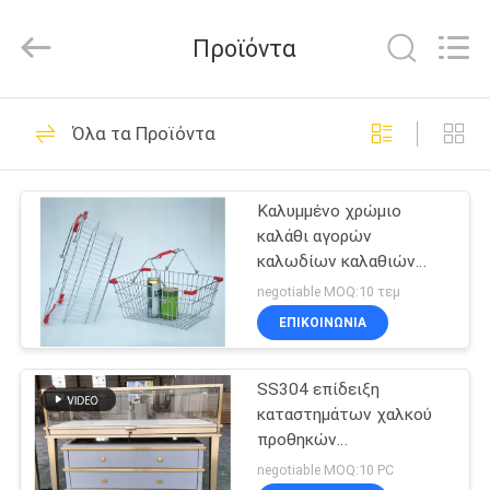
2026
Guangzhou
Ansheng
Προϊόντα
Display
Shelves
Co.,Ltd.
All
ΣΠΊΤΙ
Rights
41
Reserved.
Όλα τα Προϊόντα
Να τοποθετήσει σε
ΠΡΟΪΌΝΤΑ
ράφι επίδειξης
Καλυμμένο χρώμιο
καλάθι αγορών
καταστημάτων
ΒΊΝΤΕΟ
καλωδίων καλαθιών
καλωδίων υπεραγορών
negotiable MOQ:10 τεμ
για το μανάβικο
ΠΕΡΊΠΟΥ
ΕΠΙΚΟΙΝΩΝΙΑ
39
ΕΜΕΊΣ
να τοποθετήσει σε
SS304 επίδειξη
καταστημάτων χαλκού
ΓΎΡΟΣ
ράφι επίδειξης
προθηκών
ΕΡΓΟΣΤΑΣΊΩΝ
καταστημάτων
negotiable MOQ:10 PC
υπεραγορών