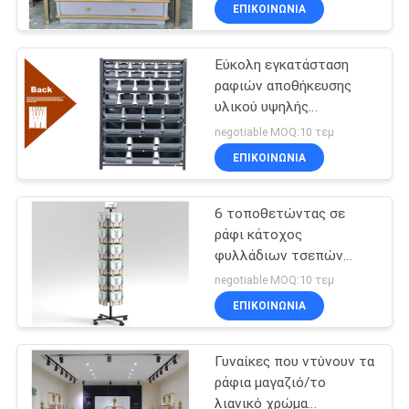
κοσμήματος για το γυαλί
ΕΠΙΚΟΙΝΩΝΙΑ
ρολογιών
ΠΟΙΟΤΙΚΌΣ
Εύκολη εγκατάσταση
ΈΛΕΓΧΟΣ
32
ραφιών αποθήκευσης
υλικού υψηλής
Ράφια
ΜΑΣ
ικανότητας/ραφιών
negotiable MOQ:10 τεμ
αποθήκευσης
αποθήκευσης φορμών
ΕΛΆΤΕ
ΕΠΙΚΟΙΝΩΝΙΑ
αποθηκών
ΣΕ
6 τοποθετώντας σε
ΕΠΑΦΉ
εμπορευμάτων
ράφι κάτοχος
ΜΕ
φυλλάδιων τσεπών
51
επίδειξης
negotiable MOQ:10 τεμ
καταστημάτων σειρών
Προθήκες
ΖΗΤΉΣΤΕ
ΕΠΙΚΟΙΝΩΝΙΑ
για τα περιοδικά/που
ΈΝΑ
διαφημίζουν
καταστημάτων
Γυναίκες που ντύνουν τα
ΑΠΌΣΠΑΣΜΑ
κοσμήματος
ράφια μαγαζιό/το
λιανικό χρώμα