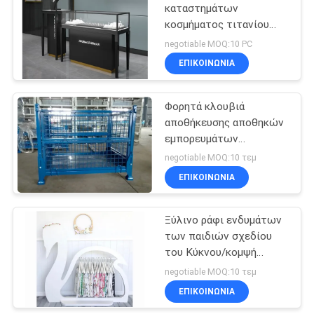
καταστημάτων
κοσμήματος τιτανίου
14
ODM με την εξαιρετικά
negotiable MOQ:10 PC
άσπρη ηλεκτρική
Ράφια επίδειξης
ΕΠΙΚΟΙΝΩΝΙΑ
κλειδαριά γυαλιού
φαρμακείων
Φορητά κλουβιά
αποθήκευσης αποθηκών
εμπορευμάτων
προσαρμοσμένα στα
negotiable MOQ:10 τεμ
ρόδες μεγέθη/τα
ΕΠΙΚΟΙΝΩΝΙΑ
39
χρώματα
καλλυντικά ράφια
Ξύλινο ράφι ενδυμάτων
των παιδιών σχεδίου
επίδειξης
του Κύκνου/κομψή
στάση ραφιών
negotiable MOQ:10 τεμ
ενδυμάτων παιδιών
ΕΠΙΚΟΙΝΩΝΙΑ