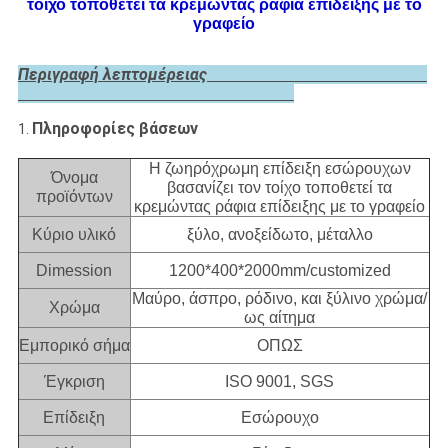
τοίχο τοποθετεί τα κρεμώντας ράφια επίδειξης με το
γραφείο
Περιγραφή λεπτομέρειας
Πληροφορίες βάσεων
1.
Η ζωηρόχρωμη επίδειξη εσώρουχων
Όνομα
βασανίζει τον τοίχο τοποθετεί τα
προϊόντων
κρεμώντας ράφια επίδειξης με το γραφείο
Κύριο υλικό
ξύλο, ανοξείδωτο, μέταλλο
Dimession
1200*400*2000mm/customized
Μαύρο, άσπρο, ρόδινο, και ξύλινο χρώμα/
Χρώμα
ως αίτημα
Εμπορικό σήμα
ΟΠΩΣ
Έγκριση
ISO 9001, SGS
Επίδειξη
Εσώρουχο