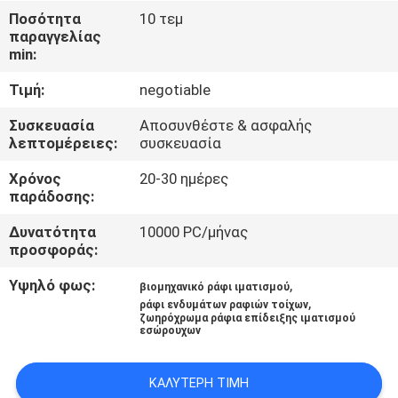
Ποσότητα
10 τεμ
ΠΟΙΟΤΙΚΌΣ
παραγγελίας
min:
ΈΛΕΓΧΟΣ
Τιμή:
negotiable
ΜΑΣ
Συσκευασία
Αποσυνθέστε & ασφαλής
λεπτομέρειες:
συσκευασία
ΕΛΆΤΕ
Χρόνος
20-30 ημέρες
ΣΕ
παράδοσης:
ΕΠΑΦΉ
Δυνατότητα
10000 PC/μήνας
ΜΕ
προσφοράς:
Υψηλό φως:
,
βιομηχανικό ράφι ιματισμού
ΖΗΤΉΣΤΕ
,
ράφι ενδυμάτων ραφιών τοίχων
ζωηρόχρωμα ράφια επίδειξης ιματισμού
ΈΝΑ
εσώρουχων
ΑΠΌΣΠΑΣΜΑ
ΚΑΛΎΤΕΡΗ ΤΙΜΉ