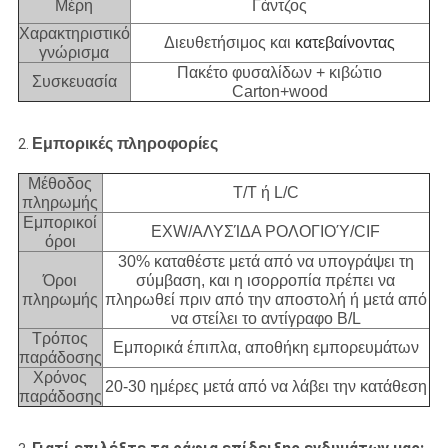
Μέρη
Γάντζος
Χαρακτηριστικό
Διευθετήσιμος και
κατεβαίνοντας
γνώρισμα
Πακέτο φυσαλίδων + κιβώτιο
Συσκευασία
Carton+wood
Εμπορικές πληροφορίες
2.
Μέθοδος
T/T ή L/C
πληρωμής
Εμπορικοί
EXW/ΑΛΥΣΊΔΑ ΡΟΛΟΓΙΟΎ/CIF
όροι
30% καταθέστε μετά από να υπογράψει τη
Όροι
σύμβαση, και η ισορροπία πρέπει να
πληρωμής
πληρωθεί πριν από την αποστολή ή μετά από
να στείλει το αντίγραφο B/L
Τρόπος
Εμπορικά έπιπλα, αποθήκη εμπορευμάτων
παράδοσης
Χρόνος
20-30 ημέρες μετά από να λάβει την κατάθεση
παράδοσης