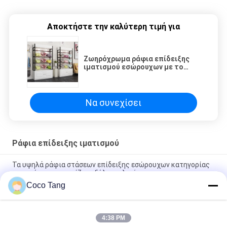
Αποκτήστε την καλύτερη τιμή για
Ζωηρόχρωμα ράφια επίδειξης
ιματισμού εσώρουχων με το
γραφείο 1200*400*2000mm
Να συνεχίσει
Ράφια επίδειξης ιματισμού
Τα υψηλά ράφια στάσεων επίδειξης εσώρουχων κατηγορίας
για το ύφασμα ψωνίζουν ξύλινο υλικό
Coco Tang
5 ξύλινα λιανικά ράφια επίδειξης ιματισμού στρωμάτων για
το cOem παντελονιού/ODM διαθέσιμος
4:38 PM
Γυναίκες που ντύνουν τα ράφια μαγαζιό/το λιανικό χρώμα