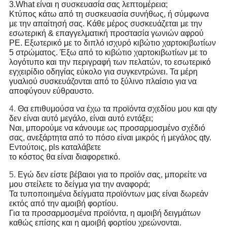
3.What είναι η συσκευασία σας λεπτομέρεια;
Κτύπος κάτω από τη συσκευασία συνήθως, ή σύμφωνα
με την απαίτησή σας. Κάθε μέρος συσκευάζεται με την
εσωτερική & επαγγελματική προστασία γωνιών αφρού
PE. Εξωτερικό με το διπλό ισχυρό κιβώτιο χαρτοκιβωτίων
5 στρώματος. Έξω από το κιβώτιο χαρτοκιβωτίων με το
λογότυπο και την περιγραφή των πελατών, το εσωτερικό
εγχειρίδιο οδηγίας εύκολο για συγκεντρώνει. Τα μέρη
γυαλιού συσκευάζονται από το ξύλινο πλαίσιο για να
αποφύγουν εύθραυστο.
4.
Θα επιθυμούσα να έχω τα προϊόντα σχεδίου μου και qty
δεν είναι αυτό μεγάλο, είναι αυτό εντάξει;
Ναι, μπορούμε να κάνουμε ως προσαρμοσμένο σχέδιό
σας, ανεξάρτητα από το πόσο είναι μικρός ή μεγάλος qty.
Εντούτοις, pls καταλάβετε
το κόστος θα είναι διαφορετικό.
5.
Εγώ δεν είστε βέβαιοι για το προϊόν σας, μπορείτε να
μου στείλετε το δείγμα για την αναφορά;
Τα τυποποιημένα δείγματα προϊόντων μας είναι δωρεάν
εκτός από την αμοιβή φορτίου.
Για τα προσαρμοσμένα προϊόντα, η αμοιβή δειγμάτων
καθώς επίσης και η αμοιβή φορτίου χρεώνονται.