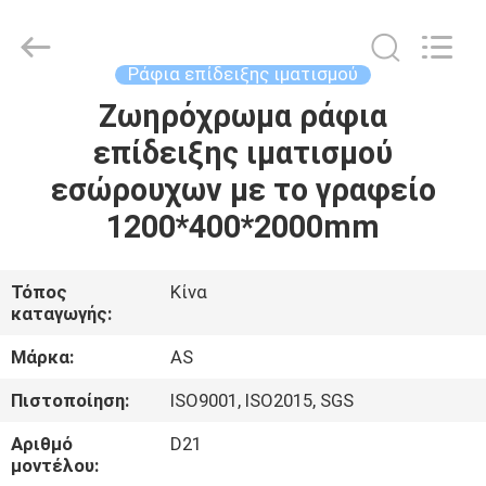
2026
Guangzhou
Ansheng
Display
Shelves
Ράφια επίδειξης ιματισμού
Co.,Ltd.
All
Ζωηρόχρωμα ράφια
ΣΠΊΤΙ
Rights
Reserved.
επίδειξης ιματισμού
ΠΡΟΪΌΝΤΑ
εσώρουχων με το γραφείο
1200*400*2000mm
ΒΊΝΤΕΟ
Τόπος
Κίνα
καταγωγής:
ΠΕΡΊΠΟΥ
ΕΜΕΊΣ
Μάρκα:
AS
Πιστοποίηση:
ISO9001, ISO2015, SGS
ΓΎΡΟΣ
Αριθμό
D21
ΕΡΓΟΣΤΑΣΊΩΝ
μοντέλου: