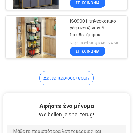
φούρνων με το συρτάρι
ΕΠΙΚΟΙΝΩΝΙΑ
ΠΟΙΟΤΙΚΌΣ
ISO9001 τηλεσκοπικό
ΈΛΕΓΧΟΣ
32
ράφι κουζινών 5
διευθετήσιμου
Ράφια
ΜΑΣ
στρώματα ύψους μήκους
Negotiated MOQ:ΚΑΝΕΝΑ MOQ
αποθήκευσης
ΕΛΆΤΕ
ΕΠΙΚΟΙΝΩΝΙΑ
αποθηκών
ΣΕ
ΕΠΑΦΉ
εμπορευμάτων
Δείτε περισσότερων
ΜΕ
51
Προθήκες
ΖΗΤΉΣΤΕ
Αφήστε ένα μήνυμα
ΈΝΑ
καταστημάτων
We bellen je snel terug!
ΑΠΌΣΠΑΣΜΑ
κοσμήματος