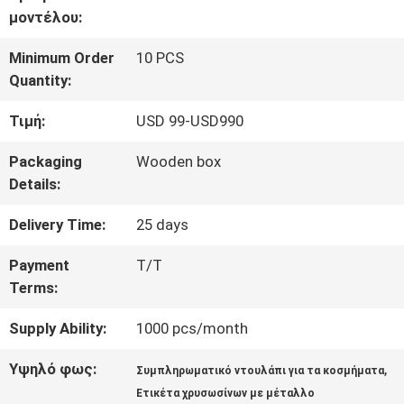
μοντέλου:
ΕΡΓΟΣΤΑΣΊΩΝ
Minimum Order
10 PCS
Quantity:
ΠΟΙΟΤΙΚΌΣ
Τιμή:
USD 99-USD990
ΈΛΕΓΧΟΣ
Packaging
Wooden box
Details:
ΜΑΣ
Delivery Time:
25 days
ΕΛΆΤΕ
Payment
T/T
ΣΕ
Terms:
ΕΠΑΦΉ
Supply Ability:
1000 pcs/month
ΜΕ
Υψηλό φως:
,
Συμπληρωματικό ντουλάπι για τα κοσμήματα
Ετικέτα χρυσωσίνων με μέταλλο