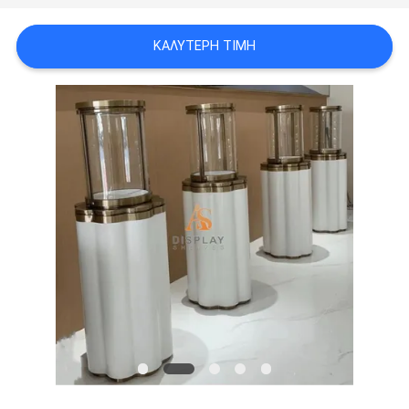
ΖΗΤΉΣΤΕ
ΚΑΛΎΤΕΡΗ ΤΙΜΉ
ΈΝΑ
ΑΠΌΣΠΑΣΜΑ
SITEMAP
PRIVACY
POLICY