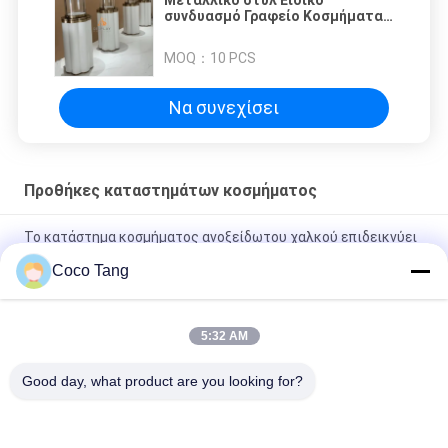
συνδυασμό Γραφείο Κοσμήματα
Εμφάνιση ντουλάπι για το
κατάστημα
MOQ：
10 PCS
Να συνεχίσει
Προθήκες καταστημάτων κοσμήματος
Το κατάστημα κοσμήματος ανοξείδωτου χαλκού επιδεικνύει
τη μορφή τόξων με το κατώτατο γραφείο
Coco Tang
SS304 επίδειξη καταστημάτων χαλκού προθηκών
καταστημάτων κοσμήματος για το γυαλί ρολογιών
5:32 AM
Μαύρες προθήκες καταστημάτων κοσμήματος τιτανίου ODM
Good day, what product are you looking for?
με την εξαιρετικά άσπρη ηλεκτρική κλειδαριά γυαλιού