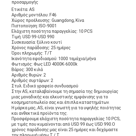
προσαρμογής
Ετικέτα: AS
Αριθμός μοντέλου: F46
Χώρος προέλευσης: Guangdong, Κίνα
Πιστοποίηση: ISO-9001
Ελάχιστη ποσότητα παραγγελίας: 10 PCS
Τιμή: USD 99-USD 990
Συσκευασία: ξύλινο κουτί
Χρόνος παράδοσης: 25 ημέρες
Όροι πληρωμής: T/T
Ικανότητα εφοδιασμού: 1000 τεμάχια/μήνα
Φωτισμός: Φως LED 4000K-6000k
Βάρος: 300 κιλά
Αριθμός θυρών: 2
Αριθμός συρτάρων: 2
Στυλ: Ειδικό γραφείο συνδυασμού
Στην AS, καταλαβαίνουμε τη σημασία της δημιουργίας
μιας μοναδικής και ελκυστικής εμφάνισης για το
κοσμηματοπωλείο σας.και έπιπλα καταστημάτων.
Η μάρκα μας, AS, είναι γνωστή για τα υψηλής ποιότητας
και ανθεκτικά προϊόντα της.
Προσφέρουμε ελάχιστη ποσότητα παραγγελίας 10 PCS,
με τιμές που κυμαίνονται από USD 99 έως USD 990.Ο
χρόνος παράδοσης μας είναι 25 ημέρες και δεχόμαστε
την πληρωμή μέσω T / T.