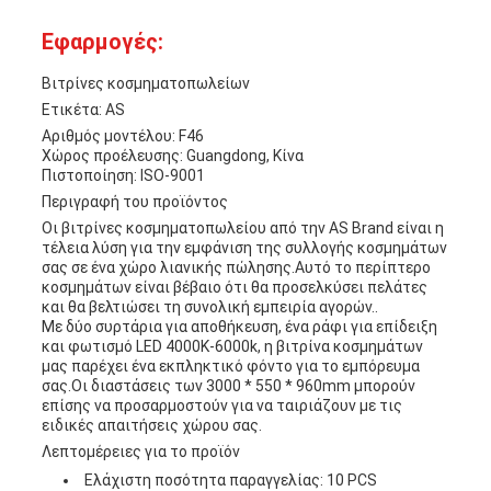
Εφαρμογές:
Βιτρίνες κοσμηματοπωλείων
Ετικέτα: AS
Αριθμός μοντέλου: F46
Χώρος προέλευσης: Guangdong, Κίνα
Πιστοποίηση: ISO-9001
Περιγραφή του προϊόντος
Οι βιτρίνες κοσμηματοπωλείου από την AS Brand είναι η
τέλεια λύση για την εμφάνιση της συλλογής κοσμημάτων
σας σε ένα χώρο λιανικής πώλησης.Αυτό το περίπτερο
κοσμημάτων είναι βέβαιο ότι θα προσελκύσει πελάτες
και θα βελτιώσει τη συνολική εμπειρία αγορών..
Με δύο συρτάρια για αποθήκευση, ένα ράφι για επίδειξη
και φωτισμό LED 4000K-6000k, η βιτρίνα κοσμημάτων
μας παρέχει ένα εκπληκτικό φόντο για το εμπόρευμα
σας.Οι διαστάσεις των 3000 * 550 * 960mm μπορούν
επίσης να προσαρμοστούν για να ταιριάζουν με τις
ειδικές απαιτήσεις χώρου σας.
Λεπτομέρειες για το προϊόν
Ελάχιστη ποσότητα παραγγελίας: 10 PCS