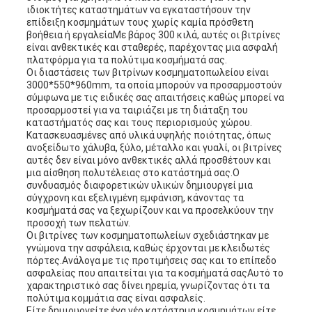
ιδιοκτήτες καταστημάτων να εγκαταστήσουν την
επίδειξη κοσμημάτων τους χωρίς καμία πρόσθετη
βοήθεια ή εργαλείαΜε βάρος 300 κιλά, αυτές οι βιτρίνες
είναι ανθεκτικές και σταθερές, παρέχοντας μια ασφαλή
πλατφόρμα για τα πολύτιμα κοσμήματά σας.
Οι διαστάσεις των βιτρίνων κοσμηματοπωλείου είναι
3000*550*960mm, τα οποία μπορούν να προσαρμοστούν
σύμφωνα με τις ειδικές σας απαιτήσεις.καθώς μπορεί να
προσαρμοστεί για να ταιριάζει με τη διάταξη του
καταστήματός σας και τους περιορισμούς χώρου.
Κατασκευασμένες από υλικά υψηλής ποιότητας, όπως
ανοξείδωτο χάλυβα, ξύλο, μέταλλο και γυαλί, οι βιτρίνες
αυτές δεν είναι μόνο ανθεκτικές αλλά προσθέτουν και
μια αίσθηση πολυτέλειας στο κατάστημά σας.Ο
συνδυασμός διαφορετικών υλικών δημιουργεί μια
σύγχρονη και εξελιγμένη εμφάνιση, κάνοντας τα
κοσμήματά σας να ξεχωρίζουν και να προσελκύουν την
προσοχή των πελατών.
Οι βιτρίνες των κοσμηματοπωλείων σχεδιάστηκαν με
γνώμονα την ασφάλεια, καθώς έρχονται με κλειδωτές
πόρτες.Ανάλογα με τις προτιμήσεις σας και το επίπεδο
ασφαλείας που απαιτείται για τα κοσμήματά σαςΑυτό το
χαρακτηριστικό σας δίνει ηρεμία, γνωρίζοντας ότι τα
πολύτιμα κομμάτια σας είναι ασφαλείς.
Είτε δημιουργείτε ένα νέο κατάστημα κοσμημάτων είτε