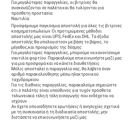
Για μεγαλύτερες παραγγελίες, οι βιτρίνες θα
συσκευάζονται σε παλέτα και θα τυλίγονται για
πρόσθετη προστασία.
Ναυτιλία:
Προσφέρουμε παγκόσμια αποστολή για όλες τις βιτρίνες
κοσμηματοπωλείων. Οι προτιμώμενες μέθοδοι
αποστολής μας είναι UPS, FedEx και DHL. Τα έξοδα
αποστολής θα υπολογιστούν με βάση το βάρος, το
μέγεθος,και προορισμός της δέσμης.
Για μεγαλύτερες παραγγελίες, μπορούμε να κανονίσουμε
ναυτιλία φορτίου. Παρακαλούμε επικοινωνήστε μαζί μας
για μια προσφορά και να κάνετε διευθετήσεις.
Μόλις αποσταλεί η παραγγελία σας, θα λάβετε έναν
αριθμό παρακολούθησης μέσω ηλεκτρονικού
ταχυδρομείου.
Για τις διεθνείς παραγγελίες, παρακαλούμε σημειώστε
ότι ο πελάτης είναι υπεύθυνος για τυχόν πρόσθετα
τελωνειακά τέλη ή τέλη εισαγωγής που ενδέχεται να
ισχύουν.
Αν έχετε οποιεσδήποτε ερωτήσεις ή ανησυχίες σχετικά
με τη συσκευασία ή τη διαδικασία αποστολής, μην
διστάσετε να επικοινωνήσετε μαζί μας.