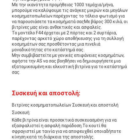
Με την ικανότητα προμήθειας 1000 τεμάχια/μήνα,
μπορούμε να καλύψουμε τις ανάγκες μικρών και μεγάλων
κοσμηματοπωλείων.παρέχοντας το τέλειο φωτισμό για
να παρουσιάσετε τα κοσμήματά σαςΜε βάρος 300 κιλά, οι
βιτρίνες μας είναι ανθεκτικές και ασφαλείς.
Το μοντέλο F44 έρχεται με 2 πόρτες και 2 συρτάρια,
παρέχοντας αρκετό χώρο αποθήκευσης για τη συλλογή
κοσμημάτων σας.προσθέτοντας μια πινελιά
μοναδικότητας στο κατάστημά σας.
Μην συμβιβαστείτε με γενικές επιφάνειες κοσμημάτων,
αφήστε την AS να σας βοηθήσει να δημιουργήσετε μια
εξατομικευμένη και ελκυστική βιτρίνα για το κατάστημά
σας.
Συσκευή και αποστολή:
Βιτρίνες κοσμηματοπωλείων Συσκευή και αποστολή
Συσκευή:
Κάθε βιτρίνα είναι προσεκτικά συσκευασμένη για να
εξασφαλιστεί η ασφαλή παράδοση.Το κουτί θα
σφραγιστεί με ταινία για να αποφευχθεί οποιαδήποτε
κίνηση κατά τη διάρκεια της αποστολής.