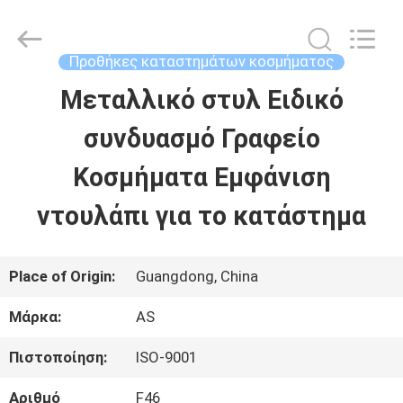
-
2026
Guangzhou
Ansheng
Προθήκες καταστημάτων κοσμήματος
Display
Shelves
Μεταλλικό στυλ Ειδικό
ΣΠΊΤΙ
Co.,Ltd.
All
Rights
συνδυασμό Γραφείο
Reserved.
ΠΡΟΪΌΝΤΑ
Κοσμήματα Εμφάνιση
ντουλάπι για το κατάστημα
ΒΊΝΤΕΟ
Place of Origin:
Guangdong, China
ΠΕΡΊΠΟΥ
Μάρκα:
AS
ΕΜΕΊΣ
Πιστοποίηση:
ISO-9001
ΓΎΡΟΣ
Αριθμό
F46