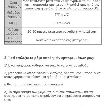
30% καταθέστε μετά από να υπογράψει τη σύμβαση,
Όροι
και η ισορροπία πρέπει να πληρωθεί πριν από την
πληρωμής
αποστολή ή μετά από να στείλει το αντίγραφο B/L
Μέθοδος
T/T ή L/C
πληρωμής
MOQ
10 σύνολα
Χρόνος
20-30 ημέρες μετά από να λάβει την κατάθεση
παράδοσης
Τρόπος
Ναυτιλία ή αεροπορικές μεταφορές
παράδοσης
3.
Γιατί επιλέξτε το ράφι αποθηκών εμπορευμάτων μας:
1) Είναι γρήγοροι, καθαροί και εύκολο να εγκατασταθούν
2) μπορούν να αποσυντεθούν εντελώς, όλα τα μέρη μπορούν να
επαναχρησιμοποιηθούν, και η δομή τους, μέγεθος ή
η θέση μπορεί εύκολα να τροποποιηθεί
3) Το ευρύ φάσμα των μεγεθών, οι τύποι πατωμάτων και τα
συστήματα κατασκευής σημαίνουν ότι οι ημιώροφοι μπορούν να
είναι