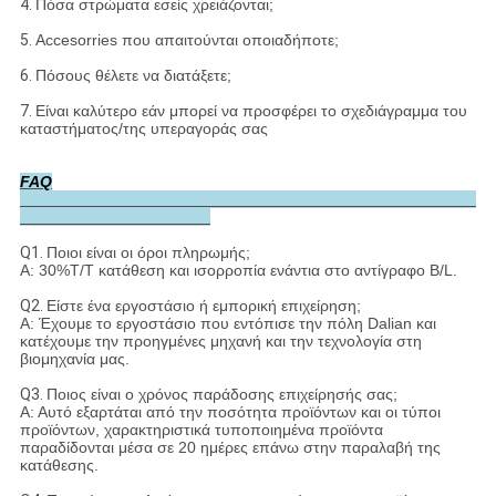
4.
Πόσα στρώματα εσείς χρειάζονται;
5.
Accesorries που απαιτούνται οποιαδήποτε;
6.
Πόσους θέλετε να διατάξετε;
7.
Είναι καλύτερο εάν μπορεί να προσφέρει το σχεδιάγραμμα του
καταστήματος/της υπεραγοράς σας
FAQ
Q1.
Ποιοι είναι οι όροι πληρωμής;
Α: 30%T/T κατάθεση και ισορροπία ενάντια στο αντίγραφο B/L.
Q2.
Είστε ένα εργοστάσιο ή εμπορική επιχείρηση;
Α: Έχουμε το εργοστάσιο που εντόπισε την πόλη Dalian και
κατέχουμε την προηγμένες μηχανή και την τεχνολογία στη
βιομηχανία μας.
Q3.
Ποιος είναι ο χρόνος παράδοσης επιχείρησής σας;
Α: Αυτό εξαρτάται από την ποσότητα προϊόντων και οι τύποι
προϊόντων, χαρακτηριστικά τυποποιημένα προϊόντα
παραδίδονται μέσα σε 20 ημέρες επάνω στην παραλαβή της
κατάθεσης.