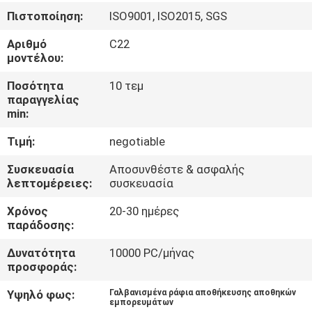
Πιστοποίηση:
ISO9001, ISO2015, SGS
ΠΟΙΟΤΙΚΌΣ
Αριθμό
C22
ΈΛΕΓΧΟΣ
μοντέλου:
Ποσότητα
10 τεμ
ΜΑΣ
παραγγελίας
min:
ΕΛΆΤΕ
Τιμή:
negotiable
ΣΕ
ΕΠΑΦΉ
Συσκευασία
Αποσυνθέστε & ασφαλής
λεπτομέρειες:
συσκευασία
ΜΕ
Χρόνος
20-30 ημέρες
παράδοσης:
ΖΗΤΉΣΤΕ
Δυνατότητα
10000 PC/μήνας
ΈΝΑ
προσφοράς:
ΑΠΌΣΠΑΣΜΑ
Υψηλό φως:
Γαλβανισμένα ράφια αποθήκευσης αποθηκών
εμπορευμάτων