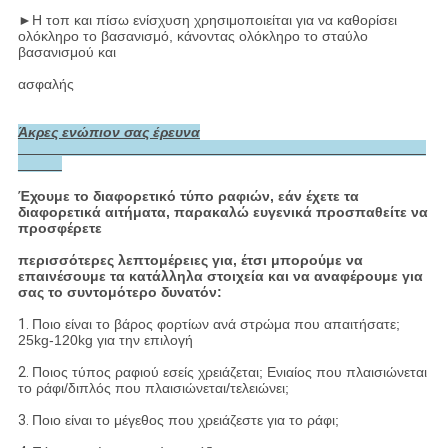
►
Η τοπ και πίσω ενίσχυση χρησιμοποιείται για να καθορίσει
ολόκληρο το βασανισμό, κάνοντας ολόκληρο το σταύλο
βασανισμού και
ασφαλής
Άκρες ενώπιον σας έρευνα
Έχουμε το διαφορετικό τύπο ραφιών, εάν έχετε τα
διαφορετικά αιτήματα, παρακαλώ ευγενικά προσπαθείτε να
προσφέρετε
περισσότερες λεπτομέρειες για, έτσι μπορούμε να
επαινέσουμε τα κατάλληλα στοιχεία και να αναφέρουμε για
σας το συντομότερο δυνατόν:
1.
Ποιο είναι το βάρος φορτίων ανά στρώμα που απαιτήσατε;
25kg-120kg για την επιλογή
2.
Ποιος τύπος ραφιού εσείς χρειάζεται; Ενιαίος που πλαισιώνεται
το ράφι/διπλός που πλαισιώνεται/τελειώνει;
3.
Ποιο είναι το μέγεθος που χρειάζεστε για το ράφι;