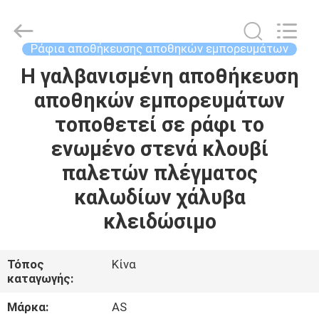
2026
Guangzhou
Ansheng
Display
Shelves
Ράφια αποθήκευσης αποθηκών εμπορευμάτων
Co.,Ltd.
All
Η γαλβανισμένη αποθήκευση
ΣΠΊΤΙ
Rights
Reserved.
αποθηκών εμπορευμάτων
ΠΡΟΪΌΝΤΑ
τοποθετεί σε ράφι το
ενωμένο στενά κλουβί
ΒΊΝΤΕΟ
παλετών πλέγματος
καλωδίων χάλυβα
ΠΕΡΊΠΟΥ
κλειδώσιμο
ΕΜΕΊΣ
Τόπος
Κίνα
ΓΎΡΟΣ
καταγωγής:
ΕΡΓΟΣΤΑΣΊΩΝ
Μάρκα:
AS