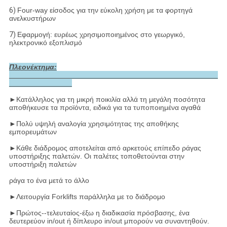
6)
Four-way είσοδος για την εύκολη χρήση με τα φορτηγά
ανελκυστήρων
7)
Εφαρμογή: ευρέως χρησιμοποιημένος στο γεωργικό,
ηλεκτρονικό εξοπλισμό
Πλεονέκτημα:
►
Κατάλληλος για τη μικρή ποικιλία αλλά τη μεγάλη ποσότητα
αποθήκευσε τα προϊόντα, ειδικά για τα τυποποιημένα αγαθά
►
Πολύ υψηλή αναλογία χρησιμότητας της αποθήκης
εμπορευμάτων
►
Κάθε διάδρομος αποτελείται από αρκετούς επίπεδο ράγας
υποστήριξης παλετών. Οι παλέτες τοποθετούνται στην
υποστήριξη παλετών
ράγα το ένα μετά το άλλο
►
Λειτουργία Forklifts παράλληλα με το διάδρομο
►
Πρώτος--τελευταίος-έξω η διαδικασία πρόσβασης, ένα
δευτερεύον in/out ή δίπλευρο in/out μπορούν να συναντηθούν.