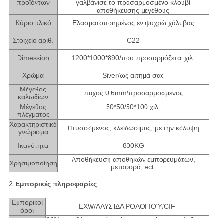
προϊόντων
γαλβάνισε το προσαρμοσμένο κλουβί
αποθήκευσης μεγέθους
Κύριο υλικό
Ελασματοποιημένος εν ψυχρώ χάλυβας
Στοιχείο αριθ.
C22
Dimession
1200*1000*890/που προσαρμόζεται χιλ.
Χρώμα
Siver/ως αίτημά σας
Μέγεθος
πάχος 0.6mm/προσαρμοσμένος
καλωδίων
Μέγεθος
50*50/50*100 χιλ.
πλέγματος
Χαρακτηριστικό
Πτυσσόμενος, κλειδώσιμος, με την κάλυψη
γνώρισμα
Ικανότητα
800KG
Αποθήκευση αποθηκών εμπορευμάτων,
Χρησιμοποίηση
μεταφορά, ect.
2.
Εμπορικές πληροφορίες
Εμπορικοί
EXW/ΑΛΥΣΊΔΑ ΡΟΛΟΓΙΟΎ/CIF
όροι