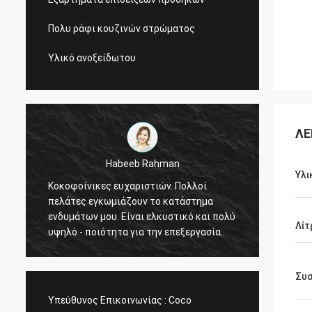
Πολυ ράφι κουζινών στρώματος
Υλικό ανοξείδωτου
ΛΕ
Galletti του Marco
Υλι
Εσείς που γίνεστε πάντα μια καλή
Ευχα
εργασία για με! Τα ράφια επίδειξης
εμπ
ολύ
προθηκών Χριστουγέννων έχουν φθάσει.
μου 
Λίτ
Μετά από να εγκαταστήσουμε, θα σας
για 
ος
στείλουμε τις εικόνες. Πολλές
αθλη
ευχαριστίες.
σχεδ
Συ
Υπεύθυνος Επικοινωνίας :
Coco