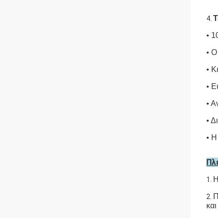
Τ
4.
• 1
• Ο
• Κ
• Ε
• Α
• Δ
• Η
Πλ
Η
1.
Π
2.
και