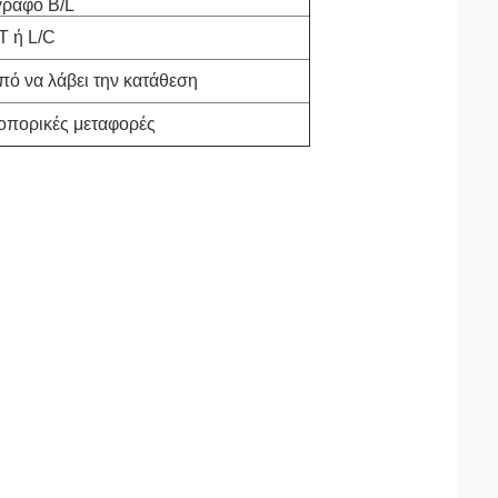
γραφο B/L
T ή L/C
πό να λάβει την κατάθεση
ροπορικές μεταφορές