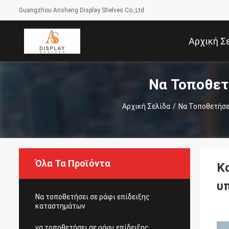
Guangzhou Ansheng Display Shelves Co.,Ltd
Αρχική Σ
Να Τοποθετ
Αρχική Σελίδα
/
Να Τοποθετήσε
Όλα Τα Προϊόντα
Κ
υ
Να τοποθετήσει σε ράφι επίδειξης
καταστημάτων
να τοποθετήσει σε ράφι επίδειξης