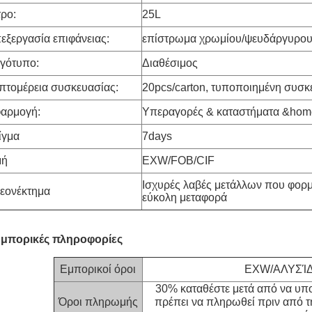
τρο:
25L
εξεργασία επιφάνειας:
επίστρωμα χρωμίου/ψευδάργυρο
γότυπο:
Διαθέσιμος
πτομέρεια συσκευασίας:
20pcs/carton,
τυποποιημένη συσκ
αρμογή:
Υπεραγορές & καταστήματα &ho
ίγμα
7days
μή
EXW/FOB/CIF
Ισχυρές λαβές μετάλλων που φορμά
εονέκτημα
εύκολη μεταφορά
μπορικές πληροφορίες
Εμπορικοί όροι
EXW/ΑΛΥΣΊΔ
30% καταθέστε μετά από να υπο
Όροι πληρωμής
πρέπει να πληρωθεί πριν από τη