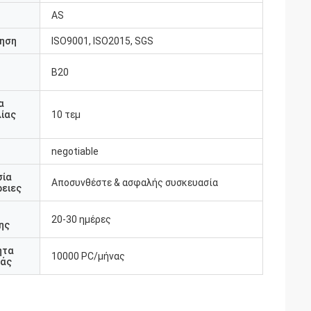
AS
ηση
ISO9001, ISO2015, SGS
B20
υ
α
ίας
10 τεμ
negotiable
σία
Αποσυνθέστε & ασφαλής συσκευασία
ειες
20-30 ημέρες
ης
ητα
10000 PC/μήνας
άς