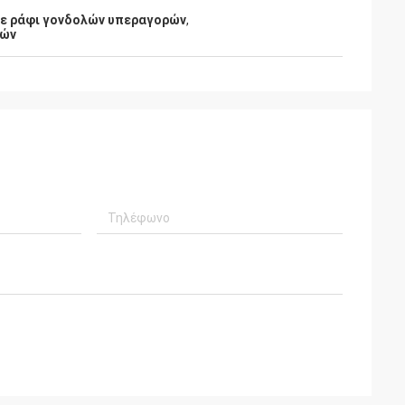
σε ράφι γονδολών υπεραγορών
,
ρών