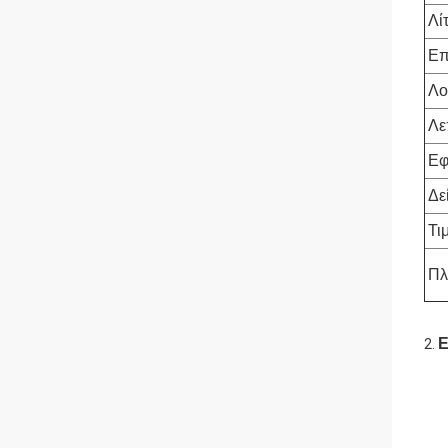
Λί
Επ
Λο
Λε
Εφ
Δε
Τι
Πλ
Ε
2.