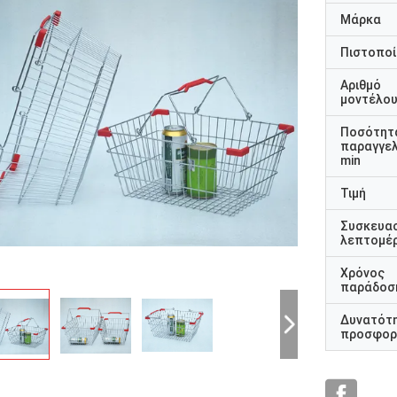
Μάρκα
Πιστοποί
Αριθμό
μοντέλο
Ποσότητ
παραγγελ
min
Τιμή
Συσκευα
λεπτομέρ
Χρόνος
παράδοσ
Δυνατότ
προσφορ