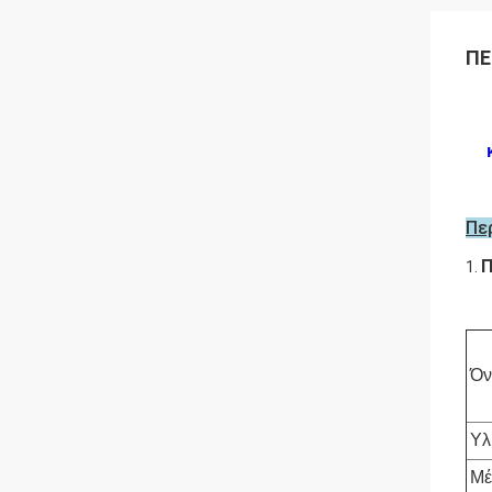
ΠΕ
Π
1.
Όν
Υλ
Μέ