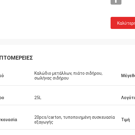
Καλύτερ
ΠΤΟΜΈΡΕΙΕΣ
Fernando
Habeeb 
Καλώδιο μετάλλων, πιάτο σιδήρου,
κό
Μέγεθ
σωλήνας σιδήρου
ριστίες για το ράφι σας. Η αποθήκη
Κοκοφοίνικες ευχαρι
ορευμάτων αθλητικού εξοπλισμού
πελάτες εγκωμιάζουν
φαίνεται τακτική τώρα. Και πλανίζω
ενδυμάτων μου. Είναι
ρο
25L
Λογότ
να κάνω μια αίθουσα εκθέσεως για τα
υψηλό - ποιότητα για
τικά αγαθά. Με βοηθήστε για να το
επιφάνειας. Αισθάνομ
ιάσετε αργότερα.
20pcs/carton, τυποποιημένη συσκευασία
σκευασία
Τιμή
εξαγωγής