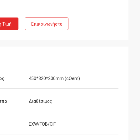
η Τιμή
Επικοινωνήστε
Rahman
ος
450*320*200mm (cOem)
στιών. Πολλοί
 το κατάστημα
 ελκυστικό και πολύ
υπο
Διαθέσιμος
 την επεξεργασία
αι ικανοποιημένος
EXW/FOB/CIF