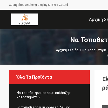
Guangzhou Ansheng Display Shelves Co.,Ltd
Αρχική Σ
Να Τοποθετ
Αρχική Σελίδα
/
Να Τοποθετήσει
Όλα Τα Προϊόντα
Ε
ρ
Να τοποθετήσει σε ράφι επίδειξης
καταστημάτων
να τοποθετήσει σε ράφι επίδειξης