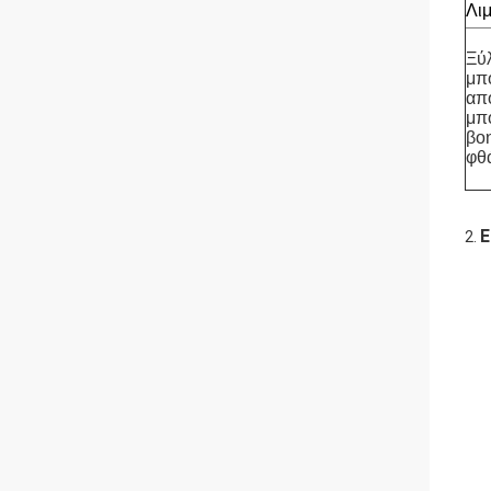
Λι
Ξύλ
μπ
απ
μπο
βοη
φθ
Ε
2.