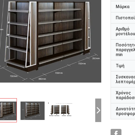
Μάρκα
Πιστοποί
Αριθμό
μοντέλο
Ποσότητ
παραγγελ
min
Τιμή
Συσκευα
λεπτομέρ
Χρόνος
παράδοσ
Δυνατότ
προσφορ