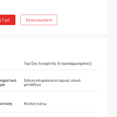
η Τιμή
Επικοινωνήστε
Rahman
Γκρίζος ή καφετής (ή προσαρμοσμένος)
τιών. Πολλοί
 το κατάστημα
τηριστικό
ξύλινη επιφάνεια σιταριού, υλικό
 ελκυστικό και πολύ
σμα
μετάλλων
 την επεξεργασία
αι ικανοποιημένος
άσταση
Κτύπος κάτω