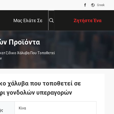
Greek
Μας Ελάτε Σε
Ζητήστε Ένα
ών Προϊόντα
Επαφή Με
Απόσπασμα
κατζίδικο Χάλυβα Που Τοποθετεί
ν
κο χάλυβα που τοποθετεί σε
άφι γονδολών υπεραγορών
Κίνα
ής