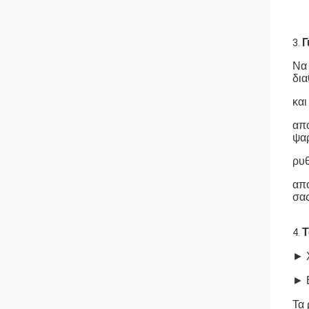
Γ
3.
Να 
δια
και
από
ψαρ
ρυθ
από
σας
Τ
4.
► Χ
► Ε
Τα