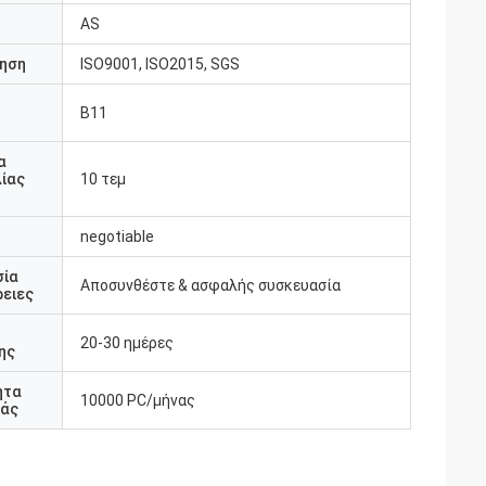
AS
ηση
ISO9001, ISO2015, SGS
Β11
υ
α
ίας
10 τεμ
negotiable
σία
Αποσυνθέστε & ασφαλής συσκευασία
ειες
20-30 ημέρες
ης
ητα
10000 PC/μήνας
άς