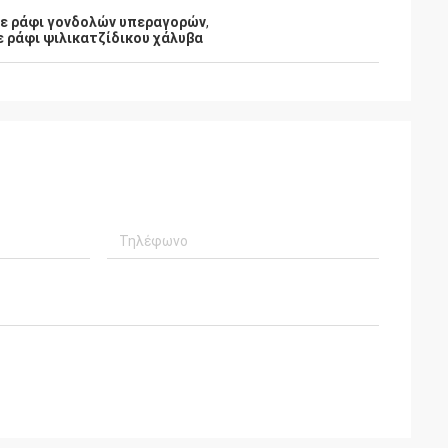
σε ράφι γονδολών υπεραγορών
,
 ράφι ψιλικατζίδικου χάλυβα