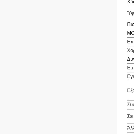
Χρ
Ύφ
Πι
M
Επ
Χα
Δυ
Εμ
Εγ
Εξ
Συ
Σε
Άλ