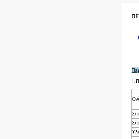
ΠΕ
Π
1.
Όν
Στο
Στ
Υλ