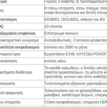
ώμα
Γκρίζος ή καφετής (ή προσαρμοσμέν
Η πίσω επιτροπή, πίσω πλέγμα, πίσω
ος
ενιαία δευτερεύουσα και διπλή πλευρ
στοποίηση
ISO9001, ISO14001, έκθεση του BV
OQ
10 σύνολα
εξεργασία επιφάνειας
Επίστρωμα σκονών
ρακτηριστικό γνώρισμα
Αντιοξειδωτικός, Corrosion-protectio
νατότητα ανεφοδιασμού
σύνολα του 2000 το μήνα.
πορικοί όροι
Εργοστάσιο EXW, ΑΛΥΣΊΔΑ ΡΟΛΟ
κατάσταση
κτύπος κάτω
Το καλάθι καλωδίων, ο διπλός γάντζος
αρτήματα διαθέσιμα
ετικέττα τιμοκαταλόγων, το μέτωπο κ
προστάτης γωνιών και ούτω καθεξής
σκευασία
Τυποποιημένα εξάγοντα χαρτοκιβώτι
Τελειοποιήστε για το ψιλικατζίδικο,
ιρά εφαρμογής
μανάβικο, κατάστημα δώρων, υπερα
λη υπηρεσία
COem ανεφοδιασμού, υπηρεσία OD