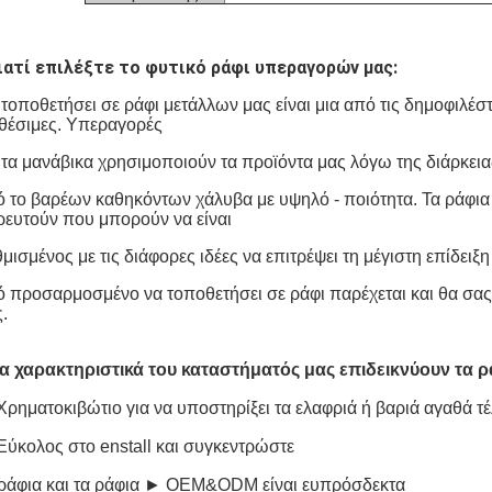
ιατί επιλέξτε το φυτικό ράφι υπεραγορών μας:
τοποθετήσει σε ράφι μετάλλων μας είναι μια από τις δημοφιλέσ
θέσιμες. Υπεραγορές
 τα μανάβικα χρησιμοποιούν τα προϊόντα μας λόγω της διάρκειας
 το βαρέων καθηκόντων χάλυβα με υψηλό - ποιότητα. Τα ράφια
ευτούν που μπορούν να είναι
μισμένος με τις διάφορες ιδέες να επιτρέψει τη μέγιστη επίδειξ
 προσαρμοσμένο να τοποθετήσει σε ράφι παρέχεται και θα σα
.
α χαρακτηριστικά του καταστήματός μας επιδεικνύουν τα ρ
ρηματοκιβώτιο για να υποστηρίξει τα ελαφριά ή βαριά αγαθά τέ
ύκολος στο enstall και συγκεντρώστε
 ράφια και τα ράφια ► OEM&ODM είναι ευπρόσδεκτα