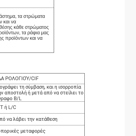
ιάστημα, τα στρώματα
 και να
 θέσης κάθε στρώματος
ροϊόντων, τα ράφια μας
ης προϊόντων και να
Α ΡΟΛΟΓΙΟΎ/CIF
γράψει τη σύμβαση, και η ισορροπία
ν αποστολή ή μετά από να στείλει το
γραφο B/L
T ή L/C
πό να λάβει την κατάθεση
ροπορικές μεταφορές