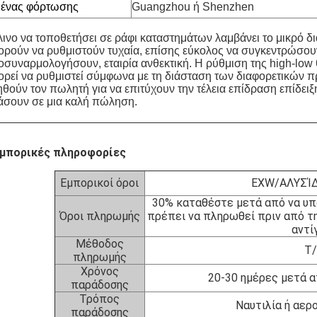
μένας φόρτωσης
Guangzhou ή Shenzhen
ινο να τοποθετήσει σε ράφι καταστημάτων λαμβάνει το μικρό δ
ορούν να ρυθμιστούν τυχαία, επίσης εύκολος να συγκεντρώσουν
οσυναρμολογήσουν, εταιρία ανθεκτική. Η ρύθμιση της high-low
ρεί να ρυθμιστεί σύμφωνα με τη διάσταση των διαφορετικών π
θούν τον πωλητή για να επιτύχουν την τέλεια επίδραση επίδειξ
άσουν σε μια καλή πώληση.
μπορικές πληροφορίες
Εμπορικοί όροι
EXW/ΑΛΥΣΊΔ
30% καταθέστε μετά από να υπο
Όροι πληρωμής
πρέπει να πληρωθεί πριν από τη
αντί
Μέθοδος
T/
πληρωμής
Χρόνος
20-30 ημέρες μετά α
παράδοσης
Τρόπος
Ναυτιλία ή αε
παράδοσης