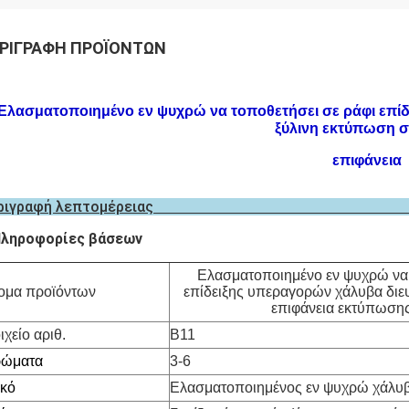
ΡΙΓΡΑΦΉ ΠΡΟΪΌΝΤΩΝ
Ελασματοποιημένο εν ψυχρώ να τοποθετήσει σε ράφι επίδ
ξύλινη εκτύπωση σ
επιφάνεια
Περιγραφή λεπτο
ληροφορίες βάσεων
Ελασματοποιημένο εν ψυχρώ να 
ομα προϊόντων
επίδειξης υπεραγορών χάλυβα διευ
επιφάνεια εκτύπωσης
ιχείο αριθ.
B11
ρώματα
3-6
ικό
Ελασματοποιημένος εν ψυχρώ χάλυ