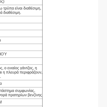
ος)
 τρύπα είναι διαθέσιμη,
ά διαθέσιμη.
n
ΓΙΟΎ
, ο ενιαίος γάντζος, η
αι η πλευρά περιφράζουν,
.
α
 κατάστημα συμφωνίας,
γορά πρατηρίων βενζίνης
M