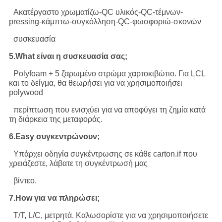
Ακατέργαστο χρωματίζω-QC υλικός-QC-τέμνων-
pressing-κάμπτω-συγκόλληση-QC-φωσφοριώ-σκονών
συσκευασία
5.What είναι η συσκευασία σας;
Polyfoam + 5 ζαρωμένο στρώμα χαρτοκιβώτιο. Για LCL
και το δείγμα, θα θεωρήσει για να χρησιμοποιήσει
polywood
περίπτωση που ενισχύει για να αποφύγει τη ζημία κατά
τη διάρκεια της μεταφοράς.
6.Easy συγκεντρώνουν;
Υπάρχει οδηγία συγκέντρωσης σε κάθε carton.if που
χρειάζεστε, λάβατε τη συγκέντρωσή μας
βίντεο.
7.How για να πληρώσει;
T/T, L/C, μετρητά. Καλωσορίστε για να χρησιμοποιήσετε