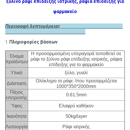
ξύλινο ράφι επίδειξης ιατρικής, ράφια επίδειξης για
φαρμακείο
Περιγραφή λεπτομέρειας
Πληροφορίες βάσεων
1.
Η προσαρμοσμένη υπεραγορά τοποθετεί σε
Όνομα
ράφι το ξύλινο ράφι επίδειξης ιατρικής, ράφια
προϊόντων
επίδειξης για το φαρμακείο
Υλικό
ξύλο, γυαλί
Ολόκληρο το ράφι: /που προσαρμόζεται
Διάσταση
1000*350*2000mm
Πάχος
0.61.5mm
επιτροπής
Ύφος
Ελαφρύ καθήκον
Ικανότητα
50kg/layer
Λειτουργία
Ράφι ιατρικής