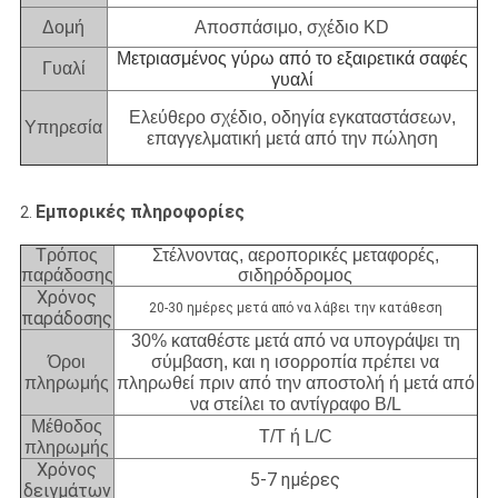
Δομή
Αποσπάσιμο, σχέδιο KD
Μετριασμένος γύρω από το εξαιρετικά σαφές
Γυαλί
γυαλί
Ελεύθερο σχέδιο, οδηγία εγκαταστάσεων,
Υπηρεσία
επαγγελματική μετά από την πώληση
Εμπορικές πληροφορίες
2.
Τρόπος
Στέλνοντας, αεροπορικές μεταφορές,
παράδοσης
σιδηρόδρομος
Χρόνος
20-30 ημέρες μετά από να λάβει την κατάθεση
παράδοσης
30% καταθέστε μετά από να υπογράψει τη
Όροι
σύμβαση, και η ισορροπία πρέπει να
πληρωμής
πληρωθεί πριν από την αποστολή ή μετά από
να στείλει το αντίγραφο B/L
Μέθοδος
T/T ή L/C
πληρωμής
Χρόνος
5-7 ημέρες
δειγμάτων