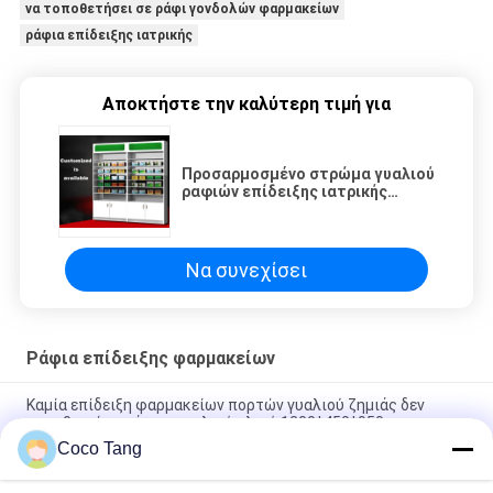
να τοποθετήσει σε ράφι γονδολών φαρμακείων
ράφια επίδειξης ιατρικής
Αποκτήστε την καλύτερη τιμή για
Προσαρμοσμένο στρώμα γυαλιού
ραφιών επίδειξης ιατρικής
γραφείων αποθήκευσης
φαρμακείων
Να συνεχίσει
Ράφια επίδειξης φαρμακείων
Καμία επίδειξη φαρμακείων πορτών γυαλιού ζημιάς δεν
τοποθετεί σε ράφι το φιλικό υλικό 1200*450*950mm
Coco Tang
Παλαιό κινεζικό γραφείο ιατρικής, γραφείο 0.61.5mm
φαρμακείων μετάλλων πάχος