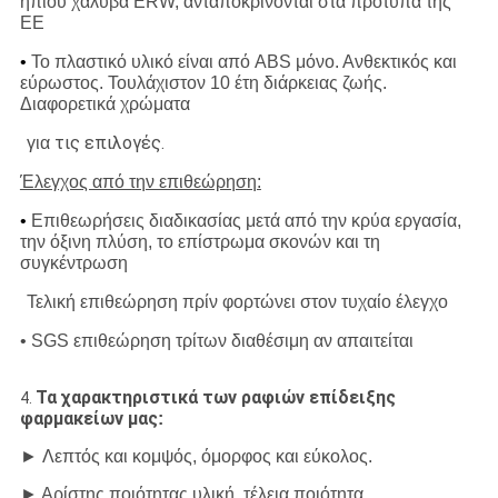
ήπιου χάλυβα ERW, ανταποκρίνονται στα πρότυπα της
ΕΕ
•
Το πλαστικό υλικό είναι από ABS μόνο. Ανθεκτικός και
εύρωστος. Τουλάχιστον 10 έτη διάρκειας ζωής.
Διαφορετικά χρώματα
τις επιλογές.
για
Έλεγχος από την επιθεώρηση:
•
Επιθεωρήσεις διαδικασίας μετά από την κρύα εργασία,
την όξινη πλύση, το επίστρωμα σκονών και τη
συγκέντρωση
Τελική επιθεώρηση πρίν φορτώνει στον τυχαίο έλεγχο
• SGS επιθεώρηση τρίτων διαθέσιμη αν απαιτείται
Τα χαρακτηριστικά των ραφιών επίδειξης
4.
φαρμακείων μας
:
► Λεπτός και κομψός, όμορφος και εύκολος.
► Αρίστης ποιότητας υλική, τέλεια ποιότητα.