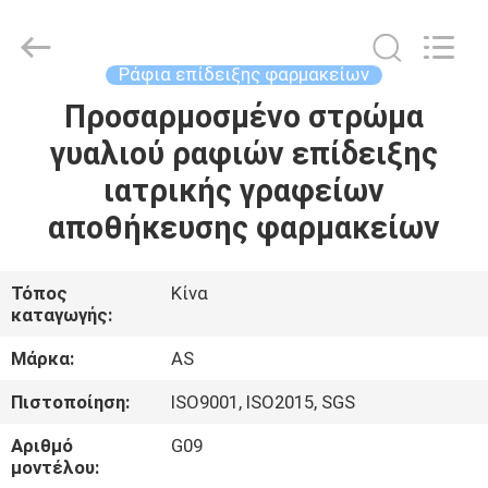
2026
Guangzhou
Ansheng
Display
Shelves
Ράφια επίδειξης φαρμακείων
Co.,Ltd.
All
Προσαρμοσμένο στρώμα
ΣΠΊΤΙ
Rights
Reserved.
γυαλιού ραφιών επίδειξης
ΠΡΟΪΌΝΤΑ
ιατρικής γραφείων
αποθήκευσης φαρμακείων
ΒΊΝΤΕΟ
Τόπος
Κίνα
καταγωγής:
ΠΕΡΊΠΟΥ
ΕΜΕΊΣ
Μάρκα:
AS
Πιστοποίηση:
ISO9001, ISO2015, SGS
ΓΎΡΟΣ
Αριθμό
G09
ΕΡΓΟΣΤΑΣΊΩΝ
μοντέλου: