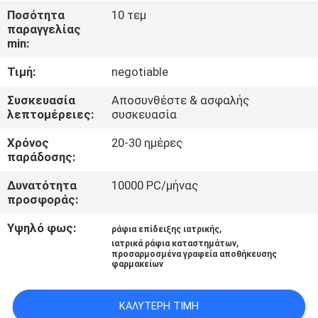
Ποσότητα
10 τεμ
ΠΟΙΟΤΙΚΌΣ
παραγγελίας
min:
ΈΛΕΓΧΟΣ
Τιμή:
negotiable
ΜΑΣ
Συσκευασία
Αποσυνθέστε & ασφαλής
λεπτομέρειες:
συσκευασία
ΕΛΆΤΕ
Χρόνος
20-30 ημέρες
ΣΕ
παράδοσης:
ΕΠΑΦΉ
Δυνατότητα
10000 PC/μήνας
ΜΕ
προσφοράς:
Υψηλό φως:
,
ράφια επίδειξης ιατρικής
ΖΗΤΉΣΤΕ
,
ιατρικά ράφια καταστημάτων
προσαρμοσμένα γραφεία αποθήκευσης
ΈΝΑ
φαρμακείων
ΑΠΌΣΠΑΣΜΑ
ΚΑΛΎΤΕΡΗ ΤΙΜΉ