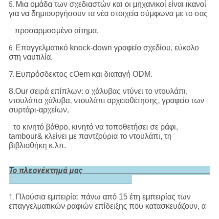
Μια ομάδα των σχεδιαστών και οι μηχανικοί είναι ικανοί
5.
για να δημιουργήσουν τα νέα στοιχεία σύμφωνα με το σας
προσαρμοσμένο αίτημα.
Επαγγελματικό knock-down γραφείο σχεδίου, εύκολο
6.
στη ναυτιλία.
Ευπρόσδεκτος cOem και διαταγή ODM.
7.
8.Our σειρά επίπλων: ο χάλυβας ντύνει το ντουλάπι,
ντουλάπα χάλυβα, ντουλάπι αρχειοθέτησης, γραφείο των
συρτάρι-αρχείων,
το κινητό βάθρο, κινητό να τοποθετήσει σε ράφι,
tambour& κλείνει με παντζούρια το ντουλάπι, τη
βιβλιοθήκη κ.λπ.
Το πλεονέκτημά μας
Πλούσια εμπειρία: πάνω από 15 έτη εμπειρίας των
1.
επαγγελματικών ραφιών επίδειξης που κατασκευάζουν, α