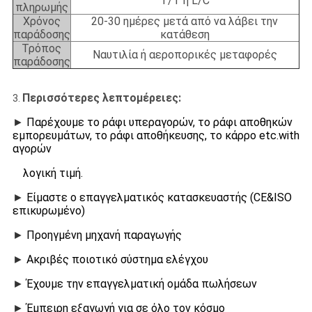
T/T ή L/C
πληρωμής
Χρόνος
20-30 ημέρες μετά από να λάβει την
παράδοσης
κατάθεση
Τρόπος
Ναυτιλία ή αεροπορικές μεταφορές
παράδοσης
Περισσότερες λεπτομέρειες:
3.
►
Παρέχουμε το ράφι υπεραγορών, το ράφι αποθηκών
εμπορευμάτων, το ράφι αποθήκευσης, το κάρρο etc.with
αγορών
λογική τιμή.
►
Είμαστε ο επαγγελματικός κατασκευαστής (CE&ISO
επικυρωμένο)
►
Προηγμένη μηχανή παραγωγής
►
Ακριβές ποιοτικό σύστημα ελέγχου
►
Έχουμε την επαγγελματική ομάδα πωλήσεων
►
Έμπειρη εξαγωγή για σε όλο τον κόσμο