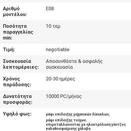
Αριθμό
E08
ΠΟΙΟΤΙΚΌΣ
μοντέλου:
ΈΛΕΓΧΟΣ
Ποσότητα
10 τεμ
παραγγελίας
min:
ΜΑΣ
Τιμή:
negotiable
ΕΛΆΤΕ
ΣΕ
Συσκευασία
Αποσυνθέστε & ασφαλής
λεπτομέρειες:
συσκευασία
ΕΠΑΦΉ
Χρόνος
20-30 ημέρες
ΜΕ
παράδοσης:
Δυνατότητα
10000 PC/μήνας
ΖΗΤΉΣΤΕ
προσφοράς:
ΈΝΑ
Υψηλό φως:
,
ράφι επίδειξης μηχανικών δίκυκλων
ΑΠΌΣΠΑΣΜΑ
,
ράφι επίδειξης τοίχων
επιμεταλλώνοντας με ηλεκτρόλυση γάντζος
καλαθοσφαίρισης χάλυβα