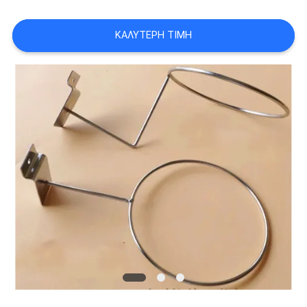
SITEMAP
ΚΑΛΎΤΕΡΗ ΤΙΜΉ
PRIVACY
POLICY