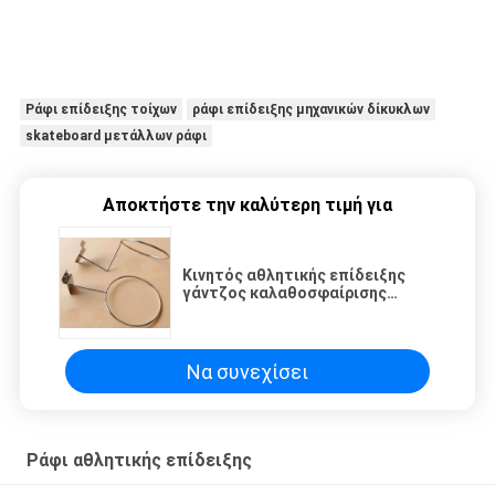
Ράφι επίδειξης τοίχων
ράφι επίδειξης μηχανικών δίκυκλων
skateboard μετάλλων ράφι
Αποκτήστε την καλύτερη τιμή για
Κινητός αθλητικής επίδειξης
γάντζος καλαθοσφαίρισης
χάλυβα ραφιών
επιμεταλλώνοντας με
ηλεκτρόλυση για Slat την
επιτροπή
Να συνεχίσει
Ράφι αθλητικής επίδειξης