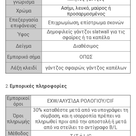
γνώρισμα
Ασήμι, λευκό, μαύρος ή
Χρώμα
προσαρμοσμένος
Επεξεργασία
Επιχρωμίωση, επίστρωμα σκονών
επιφάνειας
Δημοφιλείς γάντζοι slatwall για τις
Ύφος
σφαίρες ή τα καπέλα
Δείγμα
Διαθέσιμος
Εμπορικό σήμα
ΟΠΩΣ
Λέξη κλειδί
γάντζος σφαιρών, γάντζος καπέλων
Εμπορικές πληροφορίες
2.
Εμπορικοί
EXW/ΑΛΥΣΊΔΑ ΡΟΛΟΓΙΟΎ/CIF
όροι
30% καταθέστε μετά από να υπογράψει τη
Όροι
σύμβαση, και η ισορροπία πρέπει να
πληρωμής
πληρωθεί πριν από την αποστολή ή μετά
από να στείλει το αντίγραφο B/L
Μέθοδος