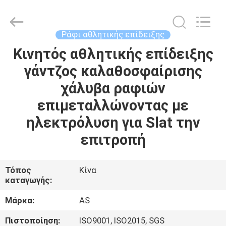
2026
Guangzhou
Ansheng
Display
Shelves
Ράφι αθλητικής επίδειξης
Co.,Ltd.
All
Κινητός αθλητικής επίδειξης
ΣΠΊΤΙ
Rights
Reserved.
γάντζος καλαθοσφαίρισης
ΠΡΟΪΌΝΤΑ
χάλυβα ραφιών
επιμεταλλώνοντας με
ΒΊΝΤΕΟ
ηλεκτρόλυση για Slat την
επιτροπή
ΠΕΡΊΠΟΥ
ΕΜΕΊΣ
Τόπος
Κίνα
καταγωγής:
ΓΎΡΟΣ
Μάρκα:
AS
ΕΡΓΟΣΤΑΣΊΩΝ
Πιστοποίηση:
ISO9001, ISO2015, SGS