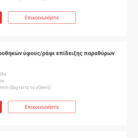
Επικοινωνήστε
προθηκών ύφους/ράφι επίδειξης παραθύρων
ύλο
ρο
mm (δεχτείτε το cOem))
Επικοινωνήστε