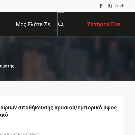
Greek
Μας Ελάτε Σε
Ζητήστε Ένα
Επαφή Με
Απόσπασμα
ευαστής
ραφιών αποθήκευσης κρασιού/εμπορικό ύφος
ικό
ιού/προσαρμοσμένος