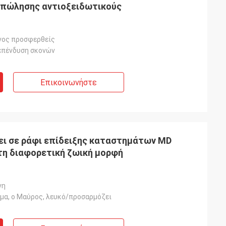
ς πώλησης αντιοξειδωτικούς
νος προσφερθείς
επένδυση σκονών
Επικοινωνήστε
ι σε ράφι επίδειξης καταστημάτων MD
τη διαφορετική ζωική μορφή
νη
ώμα, ο Μαύρος, λευκό/προσαρμόζει