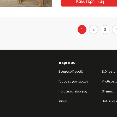
Καλύτερη Τιμή
1
2
3
περίπου
Εταιρικό Προφίλ
Ειδήσεις
Γύρος εργοστασίων
Υποθέσει
Ποιοτικός έλεγχος
Sitemap
επαφή
Πολιτική