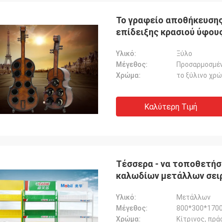
Το γραφείο αποθήκευσης
επίδειξης κρασιού ύφου
Υλικό:
Ξύλο
Μέγεθος:
Προσαρμοσμέ
Χρώμα:
το ξύλινο χρ
Καλύτερη Τιμή
co
Fernando
α καλή
Ευχαριστίες για το ράφι σας. Η αποθήκη
ίδειξης
εμπορευμάτων αθλητικού εξοπλισμού
ουν φθάσει.
μου φαίνεται τακτική τώρα. Και πλανίζω
Τέσσερα - να τοποθετήσ
ε, θα σας
για να κάνω μια αίθουσα εκθέσεως για τα
καλωδίων μετάλλων σειρ
λές
αθλητικά αγαθά. Με βοηθήστε για να το
χρωμάτων
σχεδιάσετε αργότερα.
Υλικό:
Μετάλλων
Μέγεθος:
800*300*170
Χρώμα:
Κίτρινος, πρά