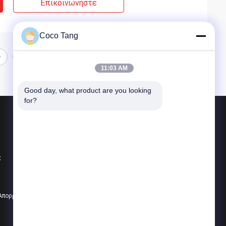
Επικοινωνήστε
Coco Tang
11:03 AM
Good day, what product are you looking 
for?
Προϊόντα
Να τοποθετήσει σε ράφι επίδειξης καταστημάτων
ς
να τοποθετήσει σε ράφι επίδειξης υπεραγορών
Ράφια αποθήκευσης αποθηκών εμπορευμάτων
 Απορρήτου
Όλες οι κατηγορίες