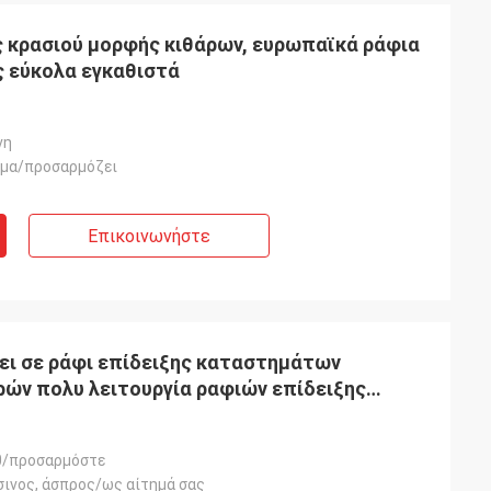
 κρασιού μορφής κιθάρων, ευρωπαϊκά ράφια
ς εύκολα εγκαθιστά
νη
ώμα/προσαρμόζει
Επικοινωνήστε
Habeeb Rahman
Κοκοφοίνικες ευχαριστιών. Πολλοί
πελάτες εγκωμιάζουν το κατάστημα
ενδυμάτων μου. Είναι ελκυστικό και πολύ
ει σε ράφι επίδειξης καταστημάτων
υψηλό - ποιότητα για την επεξεργασία
ών πολυ λειτουργία ραφιών επίδειξης
επιφάνειας. Αισθάνομαι ικανοποιημένος
0/προσαρμόστε
σινος, άσπρος/ως αίτημά σας