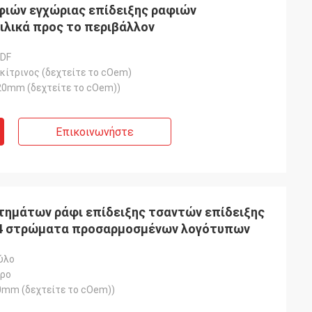
φιών εγχώριας επίδειξης ραφιών
λικά προς το περιβάλλον
MDF
κίτρινος (δεχτείτε το cOem)
0mm (δεχτείτε το cOem))
Επικοινωνήστε
τημάτων ράφι επίδειξης τσαντών επίδειξης
 4 στρώματα προσαρμοσμένων λογότυπων
ύλο
ύρο
mm (δεχτείτε το cOem))