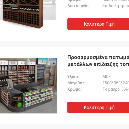
Λειτουργία:
Επίδειξη κρασ
Καλύτερη Τιμή
Προσαρμοσμένα πατωμάτ
μετάλλων επίδειξης τοπ
πώλησης
Υλικό:
MDF
Μέγεθος:
1500*350*240
Χρώμα:
Το μαύρο, ξύ
Καλύτερη Τιμή