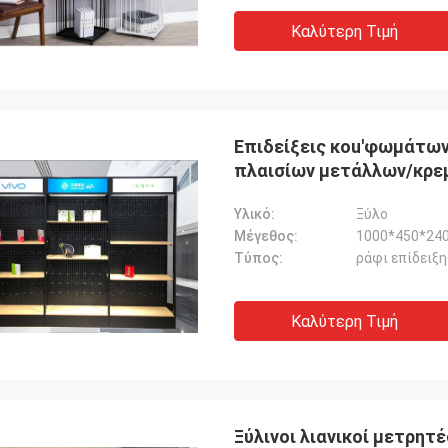
Καλύτερη Τιμή
Επιδείξεις κοu'φωμάτω
πλαισίων μετάλλων/κρε
κυττάρων
Υλικό:
Ξύλο
Μέγεθος:
1000*450*24
Τύπος:
ράφι επίδειξ
Καλύτερη Τιμή
Ξύλινοι λιανικοί μετρη