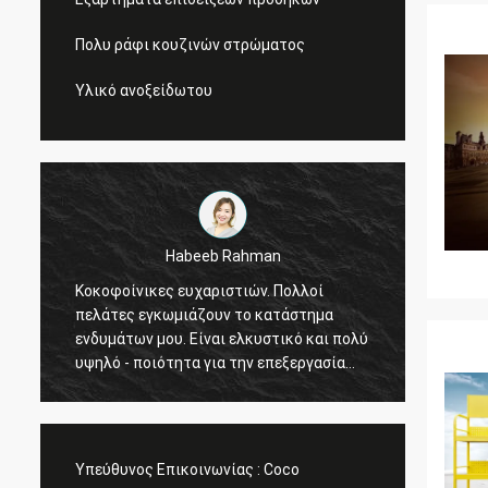
Πολυ ράφι κουζινών στρώματος
Υλικό ανοξείδωτου
Habeeb Rahman
Galletti του Mar
κες ευχαριστιών. Πολλοί
Εσείς που γίνεστε πάντα μι
γκωμιάζουν το κατάστημα
εργασία για με! Τα ράφια επ
μου. Είναι ελκυστικό και πολύ
προθηκών Χριστουγέννων έχ
ιότητα για την επεξεργασία
Μετά από να εγκαταστήσουμ
ς. Αισθάνομαι ικανοποιημένος
στείλουμε τις εικόνες. Πολ
ευχαριστίες.
Υπεύθυνος Επικοινωνίας :
Coco