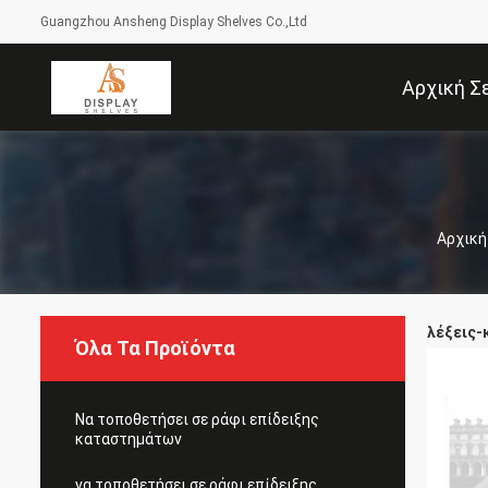
Guangzhou Ansheng Display Shelves Co.,Ltd
Αρχική Σ
Αρχική
λέξεις-
Όλα Τα Προϊόντα
Να τοποθετήσει σε ράφι επίδειξης
καταστημάτων
να τοποθετήσει σε ράφι επίδειξης