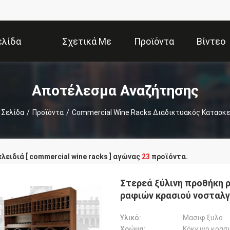
ελίδα
Σχετικά Με
Προϊόντα
Βίντεο
Εμάς
Αποτέλεσμα Αναζήτησης
 Σελίδα
/
Προϊόντα
/
Commercial Wine Racks Διαδικτυακός Κατασκ
κλειδιά [ commercial wine racks ] αγώνας
23
προϊόντα.
Στερεά ξύλινη προθήκη 
ραφιών κρασιού νοσταλγ
Υλικό:
Μασιφ ξυλο
Χρώμα:
Κόκκινο κρασ